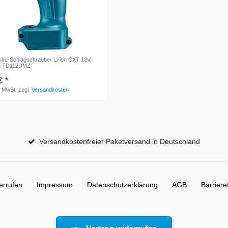
­ku-Schlag­schrau­ber Li-ion CXT 12V,
u TD112DMZ
€ *
. MwSt.
zzgl.
Versandkosten
Versandkostenfreier Paketversand in Deutschland
errufen
Impressum
Daten­schutz­erklärung
AGB
Barriere