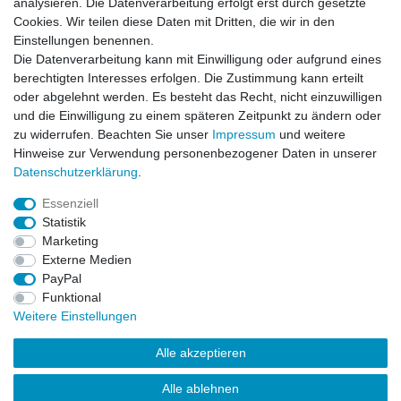
analysieren. Die Datenverarbeitung erfolgt erst durch gesetzte
Honig
Cookies. Wir teilen diese Daten mit Dritten, die wir in den
Einstellungen benennen.
Hiermit bestätige ich, dass ich die
Daten­schutz­erklärung
gelesen habe. Meine
Die Datenverarbeitung kann mit Einwilligung oder aufgrund eines
Einwilligung kann ich jederzeit widerrufen.**
berechtigten Interesses erfolgen. Die Zustimmung kann erteilt
oder abgelehnt werden. Es besteht das Recht, nicht einzuwilligen
Abonnieren
und die Einwilligung zu einem späteren Zeitpunkt zu ändern oder
** Hierbei handelt es sich um ein Pflichtfeld.
zu widerrufen. Beachten Sie unser
Impressum
und weitere
Hinweise zur Verwendung personenbezogener Daten in unserer
Daten­schutz­erklärung
.
AUSGEZEICHNET
.org
Kundenbewertungen
Essenziell
Statistik
SEHR GUT
Marketing
4.91
/ 5.00
Externe Medien
68.357 Bewertungen
von hier, ebay.de,
PayPal
amazon.de
Funktional
Hinweis zu den Bewertungen
Weitere Einstellungen
Alle akzeptieren
Alle ablehnen