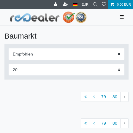
EUR
0,00 EUR
☰
Baumarkt
79
80
79
80