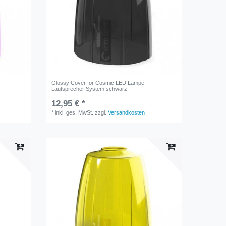
Glossy Cover for Cosmic LED Lampe
Lautsprecher System schwarz
12,95 € *
*
inkl. ges. MwSt.
zzgl.
Versandkosten