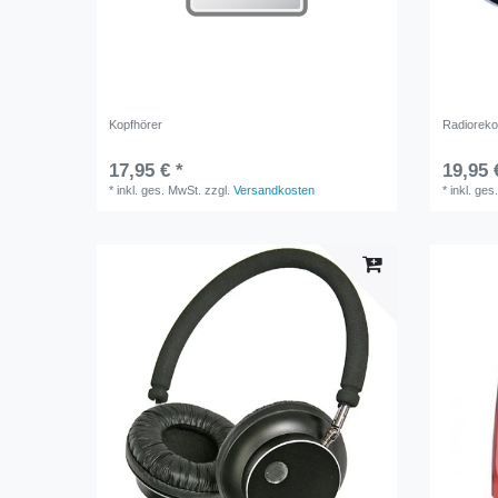
Kopfhörer
Radioreko
17,95 € *
19,95 
*
inkl. ges. MwSt.
zzgl.
Versandkosten
*
inkl. ges