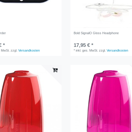
rder
Bold SignalO Gloss Headphone
€ *
17,95 € *
. MwSt.
zzgl.
Versandkosten
*
inkl. ges. MwSt.
zzgl.
Versandkosten