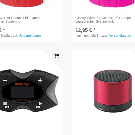
over for Cosmic LED Lampe
Glossy Cover for Cosmic LED Lampe
her System rot
Lautsprecher System pink
€ *
12,95 € *
. MwSt.
zzgl.
Versandkosten
*
inkl. ges. MwSt.
zzgl.
Versandkosten