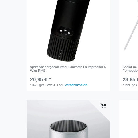
spritzwassergeschützter Bluetooth Lautsprecher 5
SonicFuel 
Watt RMS
Fernbedie
20,95 € *
23,95 
*
inkl. ges. MwSt.
zzgl.
Versandkosten
*
inkl. ges