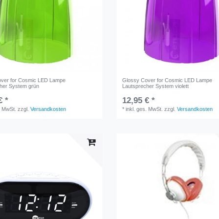
over for Cosmic LED Lampe
Glossy Cover for Cosmic LED Lampe
her System grün
Lautsprecher System violett
€ *
12,95 € *
. MwSt.
zzgl.
Versandkosten
*
inkl. ges. MwSt.
zzgl.
Versandkosten