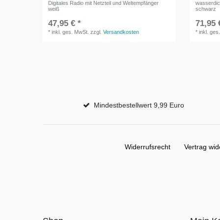
Digitales Radio mit Netzteil und Weltempfänger
wasserdic
weiß
schwarz
47,95 € *
71,95 
*
inkl. ges. MwSt.
zzgl.
Versandkosten
*
inkl. ges
Mindestbestellwert 9,99 Euro
Widerrufs­recht
Vertrag wid