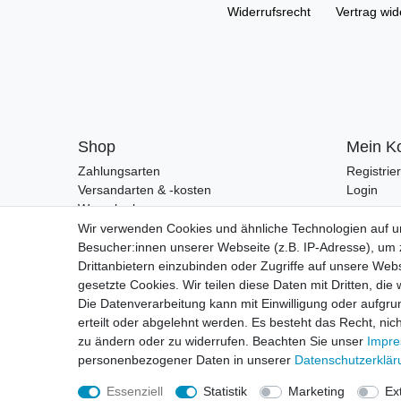
Widerrufs­recht
Vertrag wid
Shop
Mein K
Zahlungsarten
Registrie
Versandarten & -kosten
Login
Warenkorb
Zur Kasse
Wir verwenden Cookies und ähnliche Technologien auf 
Besucher:innen unserer Webseite (z.B. IP-Adresse), um z
Drittanbietern einzubinden oder Zugriffe auf unsere Webs
gesetzte Cookies. Wir teilen diese Daten mit Dritten, die
Die Datenverarbeitung kann mit Einwilligung oder aufgru
erteilt oder abgelehnt werden. Es besteht das Recht, nich
zu ändern oder zu widerrufen. Beachten Sie unser
Impr
personenbezogener Daten in unserer
Daten­schutz­erklä
Essenziell
Statistik
Marketing
Ex