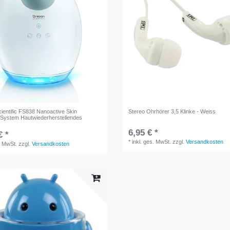
ientific FS838 Nanoactive Skin
Stereo Ohrhörer 3,5 Klinke - Weiss
 System Hautwiederherstellendes
6,95 € *
€ *
*
inkl. ges. MwSt.
zzgl.
Versandkosten
. MwSt.
zzgl.
Versandkosten