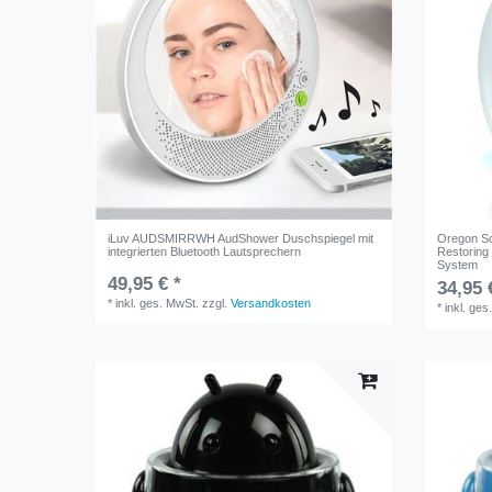
iLuv AUDSMIRRWH AudShower Duschspiegel mit
Oregon Sc
integrierten Bluetooth Lautsprechern
Restoring
System
49,95 € *
34,95 
*
inkl. ges. MwSt.
zzgl.
Versandkosten
*
inkl. ges