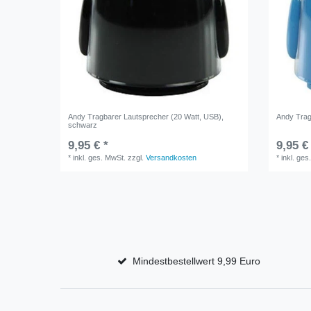
Andy Tragbarer Lautsprecher (20 Watt, USB),
Andy Trag
schwarz
9,95 € *
9,95 €
*
inkl. ges. MwSt.
zzgl.
Versandkosten
*
inkl. ges
Mindestbestellwert 9,99 Euro