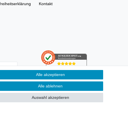
freiheitserklärung
Kontakt
AUSGEZEICHNET
.org
Kundenbewertungen
SEHR GUT
Alle akzeptieren
4.91
/ 5.00
­schutz­
68.357 Bewertungen
von hier, ebay.de,
ung kann ich
Alle ablehnen
amazon.de
Hinweis zu den Bewertungen
Auswahl akzeptieren
n Pflichtfeld.