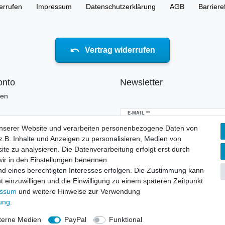
errufen
Impressum
Daten­schutz­erklärung
AGB
Barriere
Vertrag widerrufen
onto
Newsletter
ren
Newsletter
E-MAIL **
Honig
unserer Website und verarbeiten personenbezogene Daten von
.B. Inhalte und Anzeigen zu personalisieren, Medien von
Hiermit bestätige ich, dass ich die
Daten
erklärung
gelesen habe. Meine Einwillig
ite zu analysieren. Die Datenverarbeitung erfolgt erst durch
jederzeit widerrufen.**
 wir in den Einstellungen benennen.
nd eines berechtigten Interesses erfolgen. Die Zustimmung kann
Abonnieren
t einzuwilligen und die Einwilligung zu einem späteren Zeitpunkt
essum
und weitere Hinweise zur Verwendung
** Hierbei handelt es sich um ei
rung
.
terne Medien
PayPal
Funktional