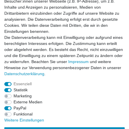
Besucher:innen unserer Webseite (z.B. IP-Adresse), um z.B.
Inhalte und Anzeigen zu personalisieren, Medien von
Drittanbietern einzubinden oder Zugriffe auf unsere Website zu
Newsletter
E-MAIL **
analysieren. Die Datenverarbeitung erfolgt erst durch gesetzte
Honig
Cookies. Wir teilen diese Daten mit Dritten, die wir in den
Einstellungen benennen.
Hiermit bestätige ich, dass ich die
Daten­schutz­erklärung
gelesen habe. Meine
Die Datenverarbeitung kann mit Einwilligung oder aufgrund eines
Einwilligung kann ich jederzeit widerrufen.**
berechtigten Interesses erfolgen. Die Zustimmung kann erteilt
oder abgelehnt werden. Es besteht das Recht, nicht einzuwilligen
Abonnieren
und die Einwilligung zu einem späteren Zeitpunkt zu ändern oder
** Hierbei handelt es sich um ein Pflichtfeld.
zu widerrufen. Beachten Sie unser
Impressum
und weitere
Hinweise zur Verwendung personenbezogener Daten in unserer
Daten­schutz­erklärung
.
AUSGEZEICHNET
.org
Kundenbewertungen
Essenziell
Statistik
SEHR GUT
Marketing
4.91
/ 5.00
Externe Medien
68.357 Bewertungen
von hier, ebay.de,
PayPal
amazon.de
Funktional
Hinweis zu den Bewertungen
Weitere Einstellungen