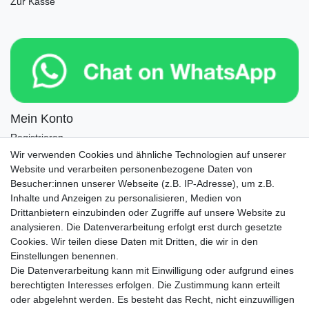
Zur Kasse
Mein Konto
Registrieren
Login
Wir verwenden Cookies und ähnliche Technologien auf unserer
Website und verarbeiten personenbezogene Daten von
Newsletter
Besucher:innen unserer Webseite (z.B. IP-Adresse), um z.B.
Inhalte und Anzeigen zu personalisieren, Medien von
Drittanbietern einzubinden oder Zugriffe auf unsere Website zu
Newsletter
E-MAIL **
analysieren. Die Datenverarbeitung erfolgt erst durch gesetzte
Honig
Cookies. Wir teilen diese Daten mit Dritten, die wir in den
Einstellungen benennen.
Hiermit bestätige ich, dass ich die
Daten­schutz­erklärung
gelesen habe. Meine
Die Datenverarbeitung kann mit Einwilligung oder aufgrund eines
Einwilligung kann ich jederzeit widerrufen.**
berechtigten Interesses erfolgen. Die Zustimmung kann erteilt
oder abgelehnt werden. Es besteht das Recht, nicht einzuwilligen
Abonnieren