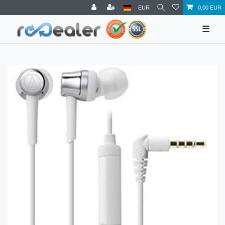
EUR
0,00 EUR
☰