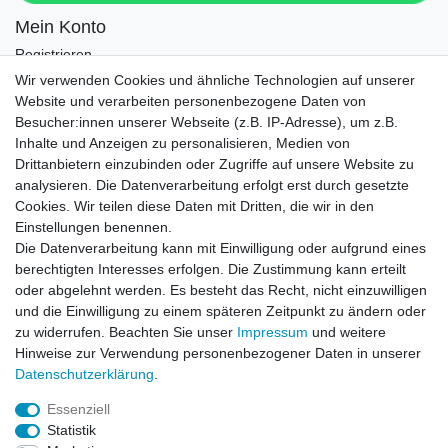
Mein Konto
Registrieren
Login
Wir verwenden Cookies und ähnliche Technologien auf unserer
Website und verarbeiten personenbezogene Daten von
Newsletter
Besucher:innen unserer Webseite (z.B. IP-Adresse), um z.B.
Inhalte und Anzeigen zu personalisieren, Medien von
Drittanbietern einzubinden oder Zugriffe auf unsere Website zu
Newsletter
E-MAIL **
analysieren. Die Datenverarbeitung erfolgt erst durch gesetzte
Honig
Cookies. Wir teilen diese Daten mit Dritten, die wir in den
Einstellungen benennen.
Hiermit bestätige ich, dass ich die
Daten­schutz­erklärung
gelesen habe. Meine
Die Datenverarbeitung kann mit Einwilligung oder aufgrund eines
Einwilligung kann ich jederzeit widerrufen.**
berechtigten Interesses erfolgen. Die Zustimmung kann erteilt
oder abgelehnt werden. Es besteht das Recht, nicht einzuwilligen
Abonnieren
und die Einwilligung zu einem späteren Zeitpunkt zu ändern oder
** Hierbei handelt es sich um ein Pflichtfeld.
zu widerrufen. Beachten Sie unser
Impressum
und weitere
Hinweise zur Verwendung personenbezogener Daten in unserer
Daten­schutz­erklärung
.
AUSGEZEICHNET
.org
Kundenbewertungen
Essenziell
Statistik
SEHR GUT