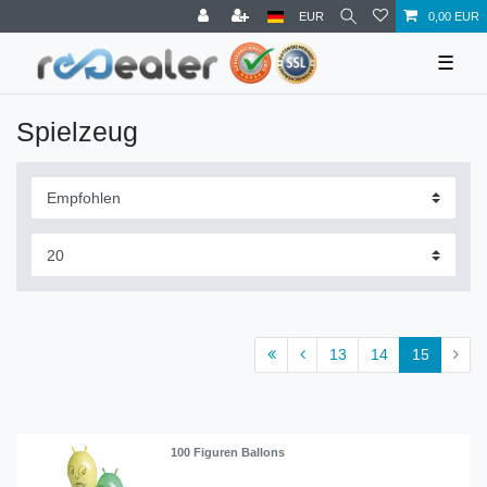
EUR
0,00 EUR
☰
Spielzeug
13
14
15
100 Figuren Ballons