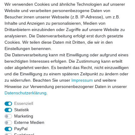
Login
Wir verwenden Cookies und ähnliche Technologien auf unserer
Website und verarbeiten personenbezogene Daten von
Newsletter
Besucher:innen unserer Webseite (z.B. IP-Adresse), um z.B.
Inhalte und Anzeigen zu personalisieren, Medien von
Drittanbietern einzubinden oder Zugriffe auf unsere Website zu
Newsletter
E-MAIL **
analysieren. Die Datenverarbeitung erfolgt erst durch gesetzte
Honig
Cookies. Wir teilen diese Daten mit Dritten, die wir in den
Einstellungen benennen.
Hiermit bestätige ich, dass ich die
Daten­schutz­erklärung
gelesen habe. Meine
Die Datenverarbeitung kann mit Einwilligung oder aufgrund eines
Einwilligung kann ich jederzeit widerrufen.**
berechtigten Interesses erfolgen. Die Zustimmung kann erteilt
oder abgelehnt werden. Es besteht das Recht, nicht einzuwilligen
Abonnieren
und die Einwilligung zu einem späteren Zeitpunkt zu ändern oder
** Hierbei handelt es sich um ein Pflichtfeld.
zu widerrufen. Beachten Sie unser
Impressum
und weitere
Hinweise zur Verwendung personenbezogener Daten in unserer
Daten­schutz­erklärung
.
AUSGEZEICHNET
.org
Kundenbewertungen
Essenziell
Statistik
SEHR GUT
Marketing
4.91
/ 5.00
Externe Medien
68.357 Bewertungen
von hier, ebay.de,
PayPal
amazon.de