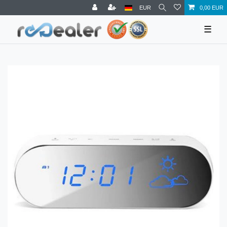
EUR
0,00 EUR
☰