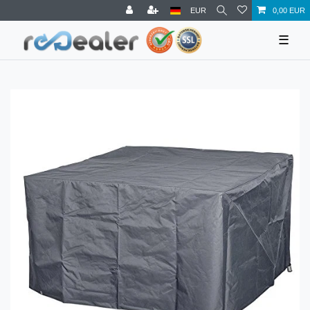
EUR
0,00 EUR
☰