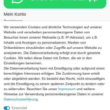
Mein Konto
Registrieren
Login
Wir verwenden Cookies und ähnliche Technologien auf unserer
Website und verarbeiten personenbezogene Daten von
Newsletter
Besucher:innen unserer Webseite (z.B. IP-Adresse), um z.B.
Inhalte und Anzeigen zu personalisieren, Medien von
Drittanbietern einzubinden oder Zugriffe auf unsere Website zu
Newsletter
E-MAIL **
analysieren. Die Datenverarbeitung erfolgt erst durch gesetzte
Honig
Cookies. Wir teilen diese Daten mit Dritten, die wir in den
Einstellungen benennen.
Hiermit bestätige ich, dass ich die
Daten­schutz­erklärung
gelesen habe. Meine
Die Datenverarbeitung kann mit Einwilligung oder aufgrund eines
Einwilligung kann ich jederzeit widerrufen.**
berechtigten Interesses erfolgen. Die Zustimmung kann erteilt
oder abgelehnt werden. Es besteht das Recht, nicht einzuwilligen
Abonnieren
und die Einwilligung zu einem späteren Zeitpunkt zu ändern oder
** Hierbei handelt es sich um ein Pflichtfeld.
zu widerrufen. Beachten Sie unser
Impressum
und weitere
Hinweise zur Verwendung personenbezogener Daten in unserer
Daten­schutz­erklärung
.
AUSGEZEICHNET
.org
Kundenbewertungen
Essenziell