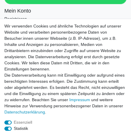
Mein Konto
Registrieren
Login
Wir verwenden Cookies und ähnliche Technologien auf unserer
Website und verarbeiten personenbezogene Daten von
Newsletter
Besucher:innen unserer Webseite (z.B. IP-Adresse), um z.B.
Inhalte und Anzeigen zu personalisieren, Medien von
Drittanbietern einzubinden oder Zugriffe auf unsere Website zu
Newsletter
E-MAIL **
analysieren. Die Datenverarbeitung erfolgt erst durch gesetzte
Honig
Cookies. Wir teilen diese Daten mit Dritten, die wir in den
Einstellungen benennen.
Hiermit bestätige ich, dass ich die
Daten­schutz­erklärung
gelesen habe. Meine
Die Datenverarbeitung kann mit Einwilligung oder aufgrund eines
Einwilligung kann ich jederzeit widerrufen.**
berechtigten Interesses erfolgen. Die Zustimmung kann erteilt
oder abgelehnt werden. Es besteht das Recht, nicht einzuwilligen
Abonnieren
und die Einwilligung zu einem späteren Zeitpunkt zu ändern oder
** Hierbei handelt es sich um ein Pflichtfeld.
zu widerrufen. Beachten Sie unser
Impressum
und weitere
Hinweise zur Verwendung personenbezogener Daten in unserer
Daten­schutz­erklärung
.
AUSGEZEICHNET
.org
Kundenbewertungen
Essenziell
Statistik
SEHR GUT