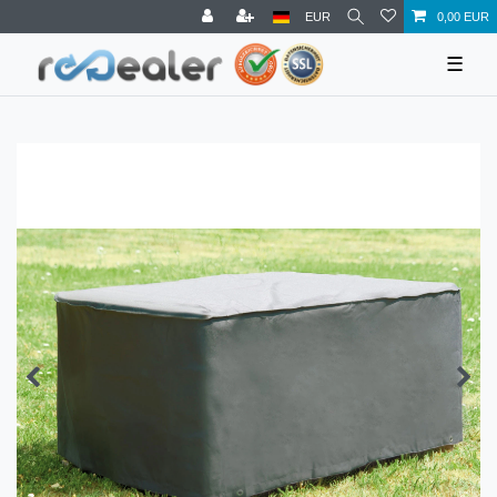
EUR
0,00 EUR
☰