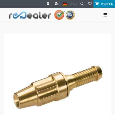
EUR
0,00 EUR
☰