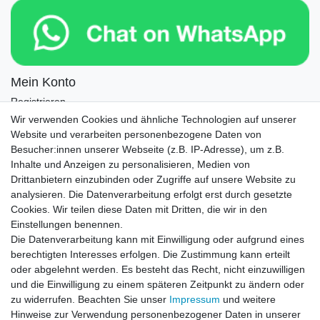
Mein Konto
Registrieren
Login
Wir verwenden Cookies und ähnliche Technologien auf unserer
Website und verarbeiten personenbezogene Daten von
Newsletter
Besucher:innen unserer Webseite (z.B. IP-Adresse), um z.B.
Inhalte und Anzeigen zu personalisieren, Medien von
Drittanbietern einzubinden oder Zugriffe auf unsere Website zu
Newsletter
E-MAIL **
analysieren. Die Datenverarbeitung erfolgt erst durch gesetzte
Honig
Cookies. Wir teilen diese Daten mit Dritten, die wir in den
Einstellungen benennen.
Hiermit bestätige ich, dass ich die
Daten­schutz­erklärung
gelesen habe. Meine
Die Datenverarbeitung kann mit Einwilligung oder aufgrund eines
Einwilligung kann ich jederzeit widerrufen.**
berechtigten Interesses erfolgen. Die Zustimmung kann erteilt
oder abgelehnt werden. Es besteht das Recht, nicht einzuwilligen
Abonnieren
und die Einwilligung zu einem späteren Zeitpunkt zu ändern oder
** Hierbei handelt es sich um ein Pflichtfeld.
zu widerrufen. Beachten Sie unser
Impressum
und weitere
Hinweise zur Verwendung personenbezogener Daten in unserer