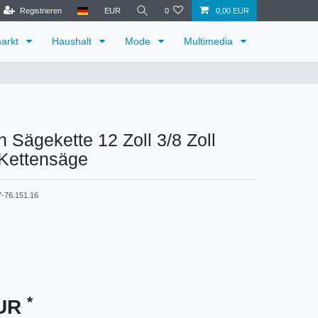
Registrieren
EUR
0
0,00 EUR
arkt
Haushalt
Mode
Multimedia
 Sägekette 12 Zoll 3/8 Zoll
 Kettensäge
-76.151.16
*
EUR