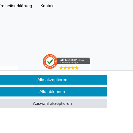
freiheitserklärung
Kontakt
AUSGEZEICHNET
.org
Kundenbewertungen
SEHR GUT
Alle akzeptieren
4.91
/ 5.00
­schutz­
68.357 Bewertungen
von hier, ebay.de,
ung kann ich
Alle ablehnen
amazon.de
Hinweis zu den Bewertungen
Auswahl akzeptieren
n Pflichtfeld.