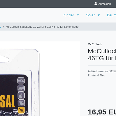
Anmelden
Kinder
Solar
Baum
e
McCulloch Sägekette 12 Zoll 3/8 Zoll 46TG für Kettensäge
McCulloch
McCulloch
46TG für
Artikelnummer
00057
Zustand
Neu
16,95 