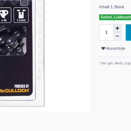
Inhalt
1
Stück
Sofort, Lieferzei
Wunschliste
* inkl. ges. MwSt. zzgl.