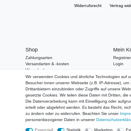
Widerrufs­recht
Vertrag wid
Shop
Mein K
Zahlungsarten
Registrie
Versandarten & -kosten
Login
Warenkorb
Zur Kasse
Wir verwenden Cookies und ähnliche Technologien auf 
Besucher:innen unserer Webseite (z.B. IP-Adresse), um z
Drittanbietern einzubinden oder Zugriffe auf unsere Webs
gesetzte Cookies. Wir teilen diese Daten mit Dritten, die
Die Datenverarbeitung kann mit Einwilligung oder aufgru
erteilt oder abgelehnt werden. Es besteht das Recht, nich
zu ändern oder zu widerrufen. Beachten Sie unser
Impr
personenbezogener Daten in unserer
Daten­schutz­erklä
Essenziell
Statistik
Marketing
Ex