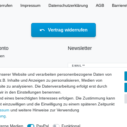
errufen
Impressum
Daten­schutz­erklärung
AGB
Barriere
Vertrag widerrufen
onto
Newsletter
ren
Newsletter
E-MAIL **
Honig
unserer Website und verarbeiten personenbezogene Daten von
.B. Inhalte und Anzeigen zu personalisieren, Medien von
Hiermit bestätige ich, dass ich die
Daten
erklärung
gelesen habe. Meine Einwillig
ite zu analysieren. Die Datenverarbeitung erfolgt erst durch
jederzeit widerrufen.**
 wir in den Einstellungen benennen.
nd eines berechtigten Interesses erfolgen. Die Zustimmung kann
Abonnieren
t einzuwilligen und die Einwilligung zu einem späteren Zeitpunkt
essum
und weitere Hinweise zur Verwendung
** Hierbei handelt es sich um ei
rung
.
terne Medien
PayPal
Funktional