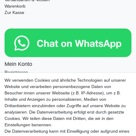
Warenkorb
Zur Kasse
Mein Konto
Registrieren
Login
Wir verwenden Cookies und ähnliche Technologien auf unserer
Website und verarbeiten personenbezogene Daten von
Newsletter
Besucher:innen unserer Webseite (z.B. IP-Adresse), um z.B.
Inhalte und Anzeigen zu personalisieren, Medien von
Drittanbietern einzubinden oder Zugriffe auf unsere Website zu
Newsletter
E-MAIL **
analysieren. Die Datenverarbeitung erfolgt erst durch gesetzte
Honig
Cookies. Wir teilen diese Daten mit Dritten, die wir in den
Einstellungen benennen.
Hiermit bestätige ich, dass ich die
Daten­schutz­erklärung
gelesen habe. Meine
Die Datenverarbeitung kann mit Einwilligung oder aufgrund eines
Einwilligung kann ich jederzeit widerrufen.**