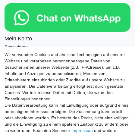
Mein Konto
Registrieren
Login
Wir verwenden Cookies und ähnliche Technologien auf unserer
Website und verarbeiten personenbezogene Daten von
Newsletter
Besucher:innen unserer Webseite (z.B. IP-Adresse), um z.B.
Inhalte und Anzeigen zu personalisieren, Medien von
Drittanbietern einzubinden oder Zugriffe auf unsere Website zu
Newsletter
E-MAIL **
analysieren. Die Datenverarbeitung erfolgt erst durch gesetzte
Honig
Cookies. Wir teilen diese Daten mit Dritten, die wir in den
Einstellungen benennen.
Hiermit bestätige ich, dass ich die
Daten­schutz­erklärung
gelesen habe. Meine
Die Datenverarbeitung kann mit Einwilligung oder aufgrund eines
Einwilligung kann ich jederzeit widerrufen.**
berechtigten Interesses erfolgen. Die Zustimmung kann erteilt
oder abgelehnt werden. Es besteht das Recht, nicht einzuwilligen
Abonnieren
und die Einwilligung zu einem späteren Zeitpunkt zu ändern oder
** Hierbei handelt es sich um ein Pflichtfeld.
zu widerrufen. Beachten Sie unser
Impressum
und weitere