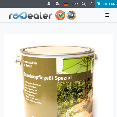
EUR
0,00 EUR
☰