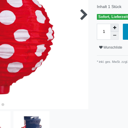
Inhalt
1
Stück
Sofort, Lieferzei
Wunschliste
* inkl. ges. MwSt. zzgl.