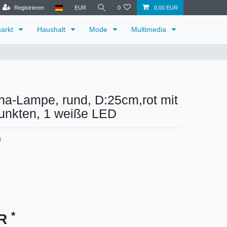
Registrieren
EUR
0
0,00 EUR
arkt
Haushalt
Mode
Multimedia
na-Lampe, rund, D:25cm,rot mit
unkten, 1 weiße LED
4
*
UR