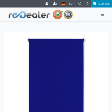
EUR
0,00 EUR
☰