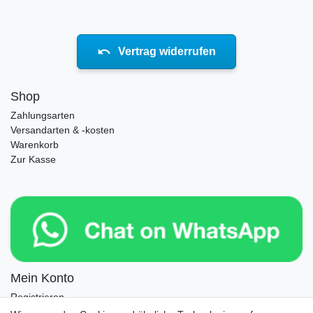
Vertrag widerrufen
Shop
Zahlungsarten
Versandarten & -kosten
Warenkorb
Zur Kasse
Mein Konto
Registrieren
Login