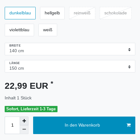
dunkelblau
hellgelb
reinweiß
schokolade
violettblau
weiß
BREITE
LÄNGE
*
22,99 EUR
Inhalt
1
Stück
Sofort, Lieferzeit 1-3 Tage
In den Warenkorb