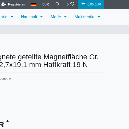
Registrieren
EUR
0
0,00 EUR
arkt
Haushalt
Mode
Multimedia
ete geteilte Magnetfläche Gr.
2,7x19,1 mm Haftkraft 19 N
5 202KM
*
UR