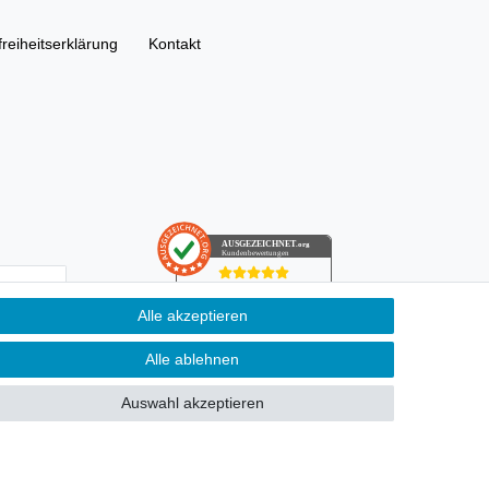
freiheitserklärung
Kontakt
AUSGEZEICHNET
.org
Kundenbewertungen
SEHR GUT
Alle akzeptieren
4.91
/ 5.00
­schutz­
68.357 Bewertungen
von hier, ebay.de,
ung kann ich
Alle ablehnen
amazon.de
Hinweis zu den Bewertungen
Auswahl akzeptieren
n Pflichtfeld.