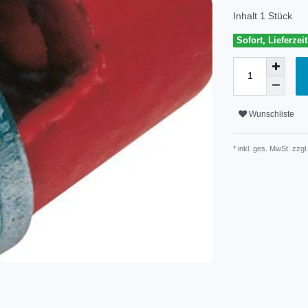
Inhalt
1
Stück
Sofort, Lieferzei
Wunschliste
* inkl. ges. MwSt. zzgl.