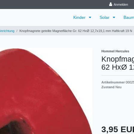
Anmelden
Kinder
Solar
Baum
inrichtung
Knopfmagnete geteilte Magnetfläche Gr. 62 HxØ 12,7x19,1 mm Haftkraft 19 N
Hommel Hercules
Knopfmagn
62 HxØ 1
Artikelnummer
0002
Zustand
Neu
3,95 E