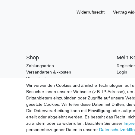
Widerrufs­recht
Vertrag wid
Shop
Mein K
Zahlungsarten
Registrie
Versandarten & -kosten
Login
Warenkorb
Zur Kasse
Wir verwenden Cookies und ähnliche Technologien auf 
Besucher:innen unserer Webseite (z.B. IP-Adresse), um z
Drittanbietern einzubinden oder Zugriffe auf unsere Webs
gesetzte Cookies. Wir teilen diese Daten mit Dritten, die
Die Datenverarbeitung kann mit Einwilligung oder aufgru
erteilt oder abgelehnt werden. Es besteht das Recht, nich
zu ändern oder zu widerrufen. Beachten Sie unser
Impr
personenbezogener Daten in unserer
Daten­schutz­erklä