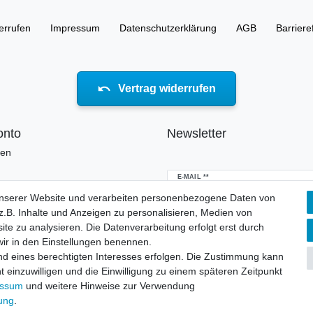
errufen
Impressum
Daten­schutz­erklärung
AGB
Barriere
Vertrag widerrufen
onto
Newsletter
ren
Newsletter
E-MAIL **
Honig
unserer Website und verarbeiten personenbezogene Daten von
.B. Inhalte und Anzeigen zu personalisieren, Medien von
Hiermit bestätige ich, dass ich die
Daten
erklärung
gelesen habe. Meine Einwillig
ite zu analysieren. Die Datenverarbeitung erfolgt erst durch
jederzeit widerrufen.**
 wir in den Einstellungen benennen.
nd eines berechtigten Interesses erfolgen. Die Zustimmung kann
Abonnieren
t einzuwilligen und die Einwilligung zu einem späteren Zeitpunkt
essum
und weitere Hinweise zur Verwendung
** Hierbei handelt es sich um ei
rung
.