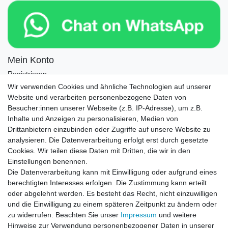
Mein Konto
Registrieren
Login
Wir verwenden Cookies und ähnliche Technologien auf unserer
Website und verarbeiten personenbezogene Daten von
Newsletter
Besucher:innen unserer Webseite (z.B. IP-Adresse), um z.B.
Inhalte und Anzeigen zu personalisieren, Medien von
Drittanbietern einzubinden oder Zugriffe auf unsere Website zu
Newsletter
E-MAIL **
analysieren. Die Datenverarbeitung erfolgt erst durch gesetzte
Honig
Cookies. Wir teilen diese Daten mit Dritten, die wir in den
Einstellungen benennen.
Hiermit bestätige ich, dass ich die
Daten­schutz­erklärung
gelesen habe. Meine
Die Datenverarbeitung kann mit Einwilligung oder aufgrund eines
Einwilligung kann ich jederzeit widerrufen.**
berechtigten Interesses erfolgen. Die Zustimmung kann erteilt
oder abgelehnt werden. Es besteht das Recht, nicht einzuwilligen
Abonnieren
und die Einwilligung zu einem späteren Zeitpunkt zu ändern oder
** Hierbei handelt es sich um ein Pflichtfeld.
zu widerrufen. Beachten Sie unser
Impressum
und weitere
Hinweise zur Verwendung personenbezogener Daten in unserer