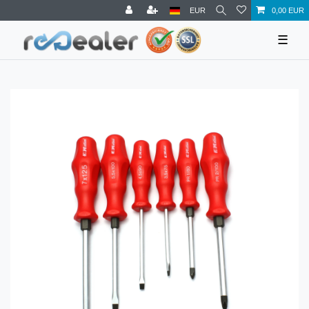
EUR
0,00 EUR
☰