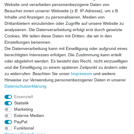
Website und verarbeiten personenbezogene Daten von
Newsletter
Besucher:innen unserer Webseite (z.B. IP-Adresse), um z.B.
Inhalte und Anzeigen zu personalisieren, Medien von
Drittanbietern einzubinden oder Zugriffe auf unsere Website zu
Newsletter
E-MAIL **
analysieren. Die Datenverarbeitung erfolgt erst durch gesetzte
Honig
Cookies. Wir teilen diese Daten mit Dritten, die wir in den
Einstellungen benennen.
Hiermit bestätige ich, dass ich die
Daten­schutz­erklärung
gelesen habe. Meine
Die Datenverarbeitung kann mit Einwilligung oder aufgrund eines
Einwilligung kann ich jederzeit widerrufen.**
berechtigten Interesses erfolgen. Die Zustimmung kann erteilt
oder abgelehnt werden. Es besteht das Recht, nicht einzuwilligen
Abonnieren
und die Einwilligung zu einem späteren Zeitpunkt zu ändern oder
** Hierbei handelt es sich um ein Pflichtfeld.
zu widerrufen. Beachten Sie unser
Impressum
und weitere
Hinweise zur Verwendung personenbezogener Daten in unserer
Daten­schutz­erklärung
.
AUSGEZEICHNET
.org
Kundenbewertungen
Essenziell
Statistik
SEHR GUT
Marketing
4.91
/ 5.00
Externe Medien
68.357 Bewertungen
von hier, ebay.de,
PayPal
amazon.de
Funktional
Hinweis zu den Bewertungen