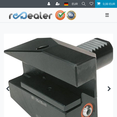
EUR
0,00 EUR
☰