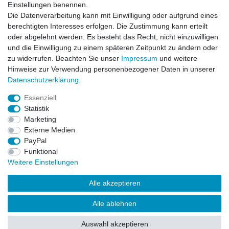
Einstellungen benennen.
Hiermit bestätige ich, dass ich die
Daten­schutz­erklärung
gelesen habe. Meine
Die Datenverarbeitung kann mit Einwilligung oder aufgrund eines
Einwilligung kann ich jederzeit widerrufen.**
berechtigten Interesses erfolgen. Die Zustimmung kann erteilt
oder abgelehnt werden. Es besteht das Recht, nicht einzuwilligen
Abonnieren
und die Einwilligung zu einem späteren Zeitpunkt zu ändern oder
** Hierbei handelt es sich um ein Pflichtfeld.
zu widerrufen. Beachten Sie unser
Impressum
und weitere
Hinweise zur Verwendung personenbezogener Daten in unserer
Daten­schutz­erklärung
.
AUSGEZEICHNET
.org
Kundenbewertungen
Essenziell
Statistik
SEHR GUT
Marketing
4.91
/ 5.00
Externe Medien
68.357 Bewertungen
von hier, ebay.de,
PayPal
amazon.de
Funktional
Hinweis zu den Bewertungen
Weitere Einstellungen
Alle akzeptieren
Alle ablehnen
© Copyright 2026 | Alle Rechte vorbehalten.
Auswahl akzeptieren