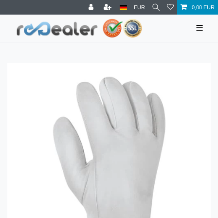
EUR
0,00 EUR
☰