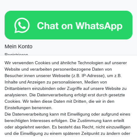
Mein Konto
Registrieren
Login
Wir verwenden Cookies und ähnliche Technologien auf unserer
Website und verarbeiten personenbezogene Daten von
Newsletter
Besucher:innen unserer Webseite (z.B. IP-Adresse), um z.B.
Inhalte und Anzeigen zu personalisieren, Medien von
Drittanbietern einzubinden oder Zugriffe auf unsere Website zu
Newsletter
E-MAIL **
analysieren. Die Datenverarbeitung erfolgt erst durch gesetzte
Honig
Cookies. Wir teilen diese Daten mit Dritten, die wir in den
Einstellungen benennen.
Hiermit bestätige ich, dass ich die
Daten­schutz­erklärung
gelesen habe. Meine
Die Datenverarbeitung kann mit Einwilligung oder aufgrund eines
Einwilligung kann ich jederzeit widerrufen.**
berechtigten Interesses erfolgen. Die Zustimmung kann erteilt
oder abgelehnt werden. Es besteht das Recht, nicht einzuwilligen
Abonnieren
und die Einwilligung zu einem späteren Zeitpunkt zu ändern oder