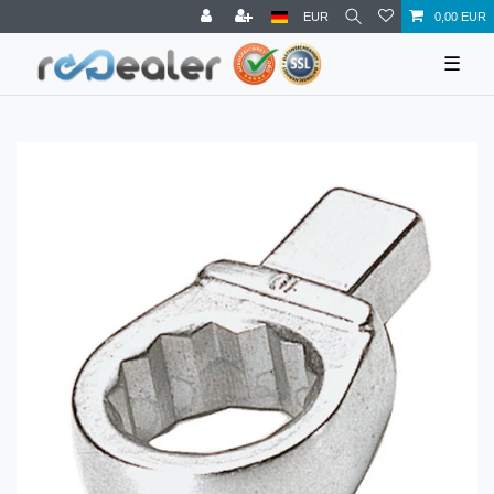
EUR
0,00 EUR
☰