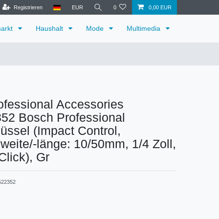
Registrieren
EUR
0
0,00 EUR
arkt
Haushalt
Mode
Multimedia
fessional Accessories
52 Bosch Professional
üssel (Impact Control,
weite/-länge: 10/50mm, 1/4 Zoll,
Click), Gr
522352