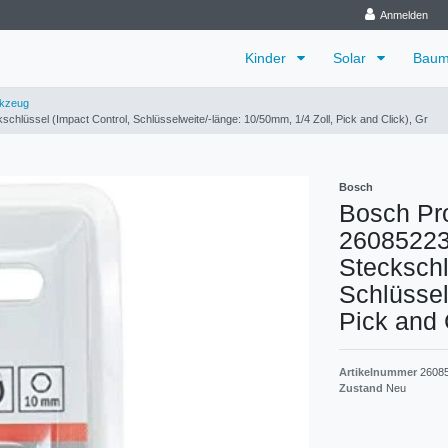
Anmelden
Kinder
Solar
Baum
kzeug
hlüssel (Impact Control, Schlüsselweite/-länge: 10/50mm, 1/4 Zoll, Pick and Click), Gr
Bosch
Bosch Pro
26085223
Steckschl
Schlüssel
Pick and 
Artikelnummer
2608
Zustand
Neu