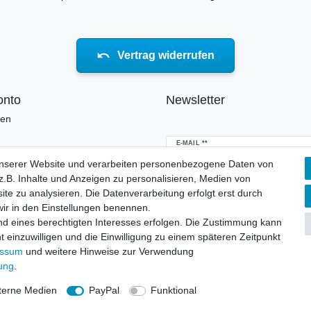
Vertrag widerrufen
onto
Newsletter
ren
Newsletter
E-MAIL **
Honig
unserer Website und verarbeiten personenbezogene Daten von
.B. Inhalte und Anzeigen zu personalisieren, Medien von
Hiermit bestätige ich, dass ich die
Daten
erklärung
gelesen habe. Meine Einwillig
ite zu analysieren. Die Datenverarbeitung erfolgt erst durch
jederzeit widerrufen.**
 wir in den Einstellungen benennen.
nd eines berechtigten Interesses erfolgen. Die Zustimmung kann
Abonnieren
t einzuwilligen und die Einwilligung zu einem späteren Zeitpunkt
essum
und weitere Hinweise zur Verwendung
** Hierbei handelt es sich um ei
rung
.
terne Medien
PayPal
Funktional