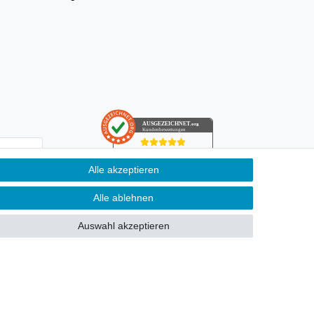
AUSGEZEICHNET
.org
Kundenbewertungen
SEHR GUT
Alle akzeptieren
4.91
/ 5.00
­schutz­
68.357 Bewertungen
von hier, ebay.de,
ung kann ich
Alle ablehnen
amazon.de
Hinweis zu den Bewertungen
Auswahl akzeptieren
n Pflichtfeld.