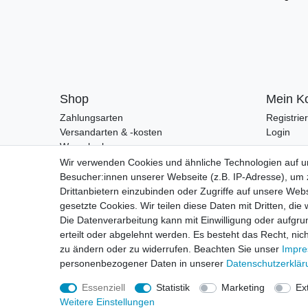
Shop
Mein K
Zahlungsarten
Registrie
Versandarten & -kosten
Login
Warenkorb
Zur Kasse
Wir verwenden Cookies und ähnliche Technologien auf 
Besucher:innen unserer Webseite (z.B. IP-Adresse), um z
Drittanbietern einzubinden oder Zugriffe auf unsere Webs
gesetzte Cookies. Wir teilen diese Daten mit Dritten, die
Die Datenverarbeitung kann mit Einwilligung oder aufgru
erteilt oder abgelehnt werden. Es besteht das Recht, nich
zu ändern oder zu widerrufen. Beachten Sie unser
Impr
personenbezogener Daten in unserer
Daten­schutz­erklä
Essenziell
Statistik
Marketing
Ex
Weitere Einstellungen