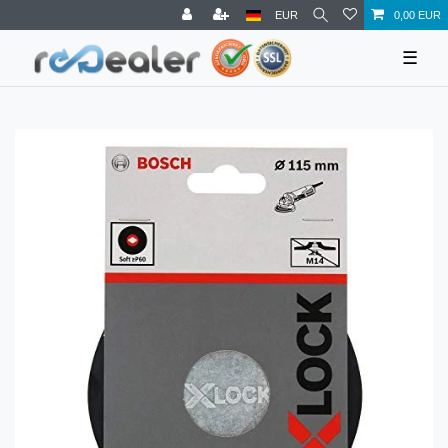
EUR
0,00 EUR
☰