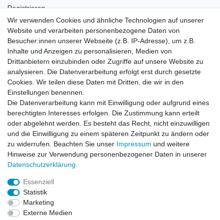
Registrieren
Login
Wir verwenden Cookies und ähnliche Technologien auf unserer
Website und verarbeiten personenbezogene Daten von
Newsletter
Besucher:innen unserer Webseite (z.B. IP-Adresse), um z.B.
Inhalte und Anzeigen zu personalisieren, Medien von
Drittanbietern einzubinden oder Zugriffe auf unsere Website zu
Newsletter
E-MAIL **
analysieren. Die Datenverarbeitung erfolgt erst durch gesetzte
Honig
Cookies. Wir teilen diese Daten mit Dritten, die wir in den
Einstellungen benennen.
Hiermit bestätige ich, dass ich die
Daten­schutz­erklärung
gelesen habe. Meine
Die Datenverarbeitung kann mit Einwilligung oder aufgrund eines
Einwilligung kann ich jederzeit widerrufen.**
berechtigten Interesses erfolgen. Die Zustimmung kann erteilt
oder abgelehnt werden. Es besteht das Recht, nicht einzuwilligen
Abonnieren
und die Einwilligung zu einem späteren Zeitpunkt zu ändern oder
** Hierbei handelt es sich um ein Pflichtfeld.
zu widerrufen. Beachten Sie unser
Impressum
und weitere
Hinweise zur Verwendung personenbezogener Daten in unserer
Daten­schutz­erklärung
.
AUSGEZEICHNET
.org
Kundenbewertungen
Essenziell
Statistik
SEHR GUT
Marketing
4.91
/ 5.00
Externe Medien
68.357 Bewertungen