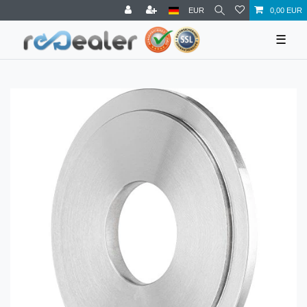
EUR
0,00 EUR
☰