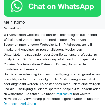
Mein Konto
Registrieren
Login
Wir verwenden Cookies und ähnliche Technologien auf unserer
Website und verarbeiten personenbezogene Daten von
Newsletter
Besucher:innen unserer Webseite (z.B. IP-Adresse), um z.B.
Inhalte und Anzeigen zu personalisieren, Medien von
Drittanbietern einzubinden oder Zugriffe auf unsere Website zu
Newsletter
E-MAIL **
analysieren. Die Datenverarbeitung erfolgt erst durch gesetzte
Honig
Cookies. Wir teilen diese Daten mit Dritten, die wir in den
Einstellungen benennen.
Hiermit bestätige ich, dass ich die
Daten­schutz­erklärung
gelesen habe. Meine
Die Datenverarbeitung kann mit Einwilligung oder aufgrund eines
Einwilligung kann ich jederzeit widerrufen.**
berechtigten Interesses erfolgen. Die Zustimmung kann erteilt
oder abgelehnt werden. Es besteht das Recht, nicht einzuwilligen
Abonnieren
und die Einwilligung zu einem späteren Zeitpunkt zu ändern oder
** Hierbei handelt es sich um ein Pflichtfeld.
zu widerrufen. Beachten Sie unser
Impressum
und weitere
Hinweise zur Verwendung personenbezogener Daten in unserer
Daten­schutz­erklärung
.