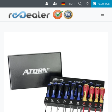
EUR
0,00 EUR
☰