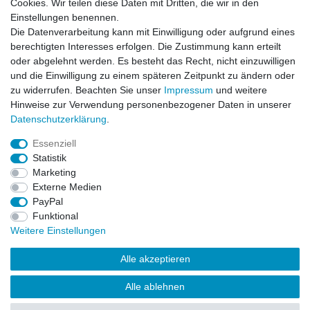
Cookies. Wir teilen diese Daten mit Dritten, die wir in den
Einstellungen benennen.
Hiermit bestätige ich, dass ich die
Daten­schutz­erklärung
gelesen habe. Meine
Die Datenverarbeitung kann mit Einwilligung oder aufgrund eines
Einwilligung kann ich jederzeit widerrufen.**
berechtigten Interesses erfolgen. Die Zustimmung kann erteilt
oder abgelehnt werden. Es besteht das Recht, nicht einzuwilligen
Abonnieren
und die Einwilligung zu einem späteren Zeitpunkt zu ändern oder
** Hierbei handelt es sich um ein Pflichtfeld.
zu widerrufen. Beachten Sie unser
Impressum
und weitere
Hinweise zur Verwendung personenbezogener Daten in unserer
Daten­schutz­erklärung
.
AUSGEZEICHNET
.org
Kundenbewertungen
Essenziell
Statistik
SEHR GUT
Marketing
4.91
/ 5.00
Externe Medien
68.357 Bewertungen
von hier, ebay.de,
PayPal
amazon.de
Funktional
Hinweis zu den Bewertungen
Weitere Einstellungen
Alle akzeptieren
Alle ablehnen
© Copyright 2026 | Alle Rechte vorbehalten.