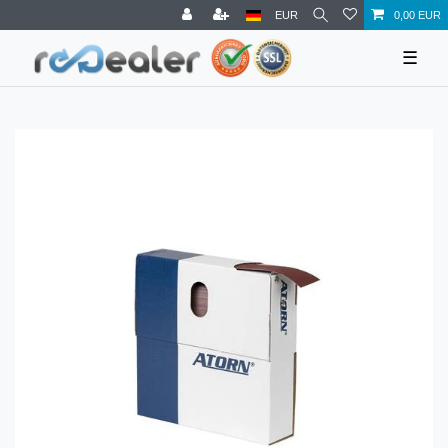
EUR
0,00 EUR
☰