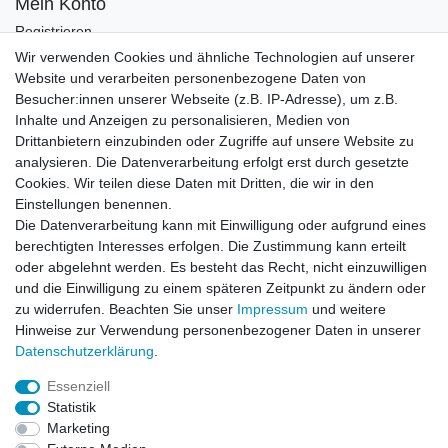
Mein Konto
Registrieren
Login
Wir verwenden Cookies und ähnliche Technologien auf unserer
Website und verarbeiten personenbezogene Daten von
Newsletter
Besucher:innen unserer Webseite (z.B. IP-Adresse), um z.B.
Inhalte und Anzeigen zu personalisieren, Medien von
Drittanbietern einzubinden oder Zugriffe auf unsere Website zu
Newsletter
E-MAIL **
analysieren. Die Datenverarbeitung erfolgt erst durch gesetzte
Honig
Cookies. Wir teilen diese Daten mit Dritten, die wir in den
Einstellungen benennen.
Hiermit bestätige ich, dass ich die
Daten­schutz­erklärung
gelesen habe. Meine
Die Datenverarbeitung kann mit Einwilligung oder aufgrund eines
Einwilligung kann ich jederzeit widerrufen.**
berechtigten Interesses erfolgen. Die Zustimmung kann erteilt
oder abgelehnt werden. Es besteht das Recht, nicht einzuwilligen
Abonnieren
und die Einwilligung zu einem späteren Zeitpunkt zu ändern oder
** Hierbei handelt es sich um ein Pflichtfeld.
zu widerrufen. Beachten Sie unser
Impressum
und weitere
Hinweise zur Verwendung personenbezogener Daten in unserer
Daten­schutz­erklärung
.
AUSGEZEICHNET
.org
Kundenbewertungen
Essenziell
Statistik
SEHR GUT
Marketing
4.91
/ 5.00