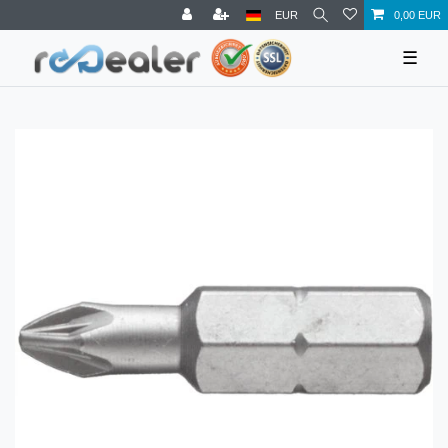
EUR
0,00 EUR
☰