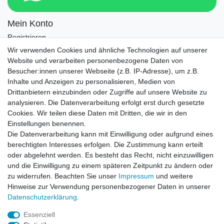
Mein Konto
Registrieren
Login
Wir verwenden Cookies und ähnliche Technologien auf unserer
Website und verarbeiten personenbezogene Daten von
Newsletter
Besucher:innen unserer Webseite (z.B. IP-Adresse), um z.B.
Inhalte und Anzeigen zu personalisieren, Medien von
Drittanbietern einzubinden oder Zugriffe auf unsere Website zu
Newsletter
E-MAIL **
analysieren. Die Datenverarbeitung erfolgt erst durch gesetzte
Honig
Cookies. Wir teilen diese Daten mit Dritten, die wir in den
Einstellungen benennen.
Hiermit bestätige ich, dass ich die
Daten­schutz­erklärung
gelesen habe. Meine
Die Datenverarbeitung kann mit Einwilligung oder aufgrund eines
Einwilligung kann ich jederzeit widerrufen.**
berechtigten Interesses erfolgen. Die Zustimmung kann erteilt
oder abgelehnt werden. Es besteht das Recht, nicht einzuwilligen
Abonnieren
und die Einwilligung zu einem späteren Zeitpunkt zu ändern oder
** Hierbei handelt es sich um ein Pflichtfeld.
zu widerrufen. Beachten Sie unser
Impressum
und weitere
Hinweise zur Verwendung personenbezogener Daten in unserer
Daten­schutz­erklärung
.
AUSGEZEICHNET
.org
Kundenbewertungen
Essenziell