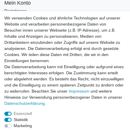
Mein Konto
Registrieren
Login
Wir verwenden Cookies und ähnliche Technologien auf unserer
Website und verarbeiten personenbezogene Daten von
Newsletter
Besucher:innen unserer Webseite (z.B. IP-Adresse), um z.B.
Inhalte und Anzeigen zu personalisieren, Medien von
Drittanbietern einzubinden oder Zugriffe auf unsere Website zu
Newsletter
E-MAIL **
analysieren. Die Datenverarbeitung erfolgt erst durch gesetzte
Honig
Cookies. Wir teilen diese Daten mit Dritten, die wir in den
Einstellungen benennen.
Hiermit bestätige ich, dass ich die
Daten­schutz­erklärung
gelesen habe. Meine
Die Datenverarbeitung kann mit Einwilligung oder aufgrund eines
Einwilligung kann ich jederzeit widerrufen.**
berechtigten Interesses erfolgen. Die Zustimmung kann erteilt
oder abgelehnt werden. Es besteht das Recht, nicht einzuwilligen
Abonnieren
und die Einwilligung zu einem späteren Zeitpunkt zu ändern oder
** Hierbei handelt es sich um ein Pflichtfeld.
zu widerrufen. Beachten Sie unser
Impressum
und weitere
Hinweise zur Verwendung personenbezogener Daten in unserer
Daten­schutz­erklärung
.
AUSGEZEICHNET
.org
Kundenbewertungen
Essenziell
Statistik
SEHR GUT
Marketing
4.91
/ 5.00