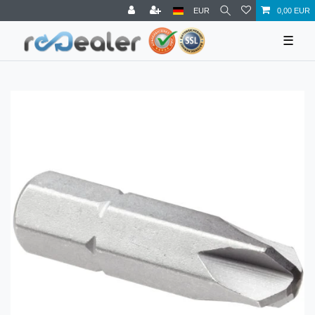
EUR
0,00 EUR
☰