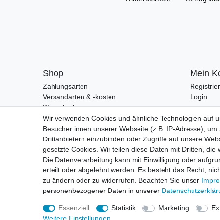
Shop
Mein K
Zahlungsarten
Registrie
Versandarten & -kosten
Login
Warenkorb
Zur Kasse
Wir verwenden Cookies und ähnliche Technologien auf 
Besucher:innen unserer Webseite (z.B. IP-Adresse), um z
Drittanbietern einzubinden oder Zugriffe auf unsere Webs
gesetzte Cookies. Wir teilen diese Daten mit Dritten, die
Die Datenverarbeitung kann mit Einwilligung oder aufgru
erteilt oder abgelehnt werden. Es besteht das Recht, nich
zu ändern oder zu widerrufen. Beachten Sie unser
Impr
personenbezogener Daten in unserer
Daten­schutz­erklä
Essenziell
Statistik
Marketing
Ex
Weitere Einstellungen