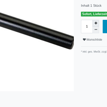
Inhalt
1
Stück
Sofort, Lieferzei
Wunschliste
* inkl. ges. MwSt. zzgl.