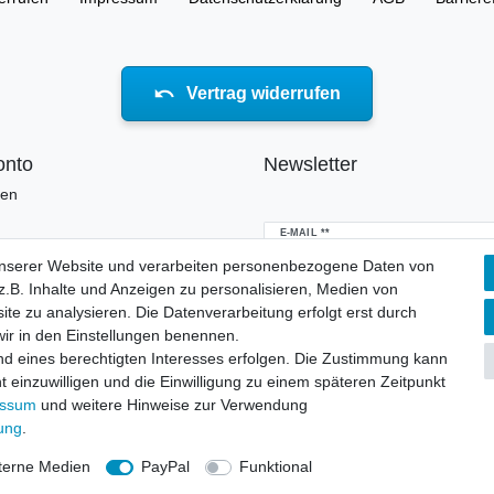
Vertrag widerrufen
onto
Newsletter
ren
Newsletter
E-MAIL **
Honig
unserer Website und verarbeiten personenbezogene Daten von
.B. Inhalte und Anzeigen zu personalisieren, Medien von
Hiermit bestätige ich, dass ich die
Daten
erklärung
gelesen habe. Meine Einwillig
ite zu analysieren. Die Datenverarbeitung erfolgt erst durch
jederzeit widerrufen.**
 wir in den Einstellungen benennen.
nd eines berechtigten Interesses erfolgen. Die Zustimmung kann
Abonnieren
t einzuwilligen und die Einwilligung zu einem späteren Zeitpunkt
essum
und weitere Hinweise zur Verwendung
** Hierbei handelt es sich um ei
rung
.
terne Medien
PayPal
Funktional