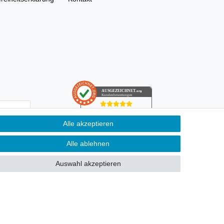
AUSGEZEICHNET
.org
Kundenbewertungen
SEHR GUT
Alle akzeptieren
4.91
/ 5.00
­schutz­
68.357 Bewertungen
von hier, ebay.de,
ung kann ich
Alle ablehnen
amazon.de
Hinweis zu den Bewertungen
Auswahl akzeptieren
n Pflichtfeld.