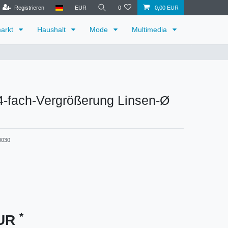
Registrieren
EUR
0
0,00 EUR
arkt
Haushalt
Mode
Multimedia
 4-fach-Vergrößerung Linsen-Ø
0030
*
EUR