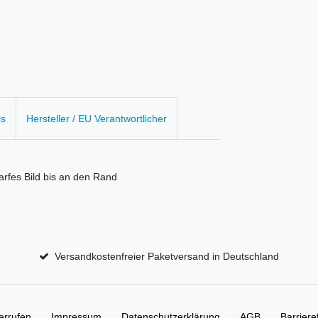
ls
Hersteller / EU Verantwortlicher
harfes Bild bis an den Rand
Versandkostenfreier Paketversand in Deutschland
errufen
Impressum
Daten­schutz­erklärung
AGB
Barriere