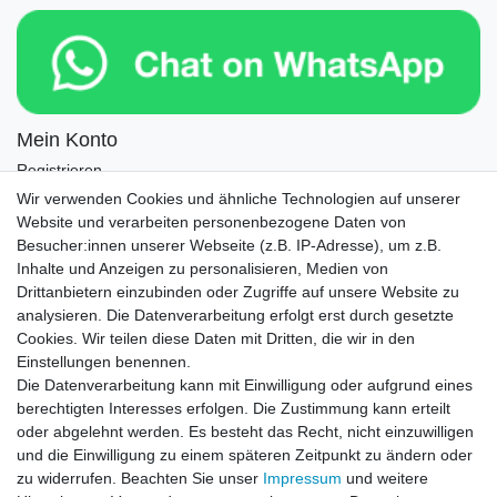
Mein Konto
Registrieren
Login
Wir verwenden Cookies und ähnliche Technologien auf unserer
Website und verarbeiten personenbezogene Daten von
Newsletter
Besucher:innen unserer Webseite (z.B. IP-Adresse), um z.B.
Inhalte und Anzeigen zu personalisieren, Medien von
Drittanbietern einzubinden oder Zugriffe auf unsere Website zu
Newsletter
E-MAIL **
analysieren. Die Datenverarbeitung erfolgt erst durch gesetzte
Honig
Cookies. Wir teilen diese Daten mit Dritten, die wir in den
Einstellungen benennen.
Hiermit bestätige ich, dass ich die
Daten­schutz­erklärung
gelesen habe. Meine
Die Datenverarbeitung kann mit Einwilligung oder aufgrund eines
Einwilligung kann ich jederzeit widerrufen.**
berechtigten Interesses erfolgen. Die Zustimmung kann erteilt
oder abgelehnt werden. Es besteht das Recht, nicht einzuwilligen
Abonnieren
und die Einwilligung zu einem späteren Zeitpunkt zu ändern oder
** Hierbei handelt es sich um ein Pflichtfeld.
zu widerrufen. Beachten Sie unser
Impressum
und weitere