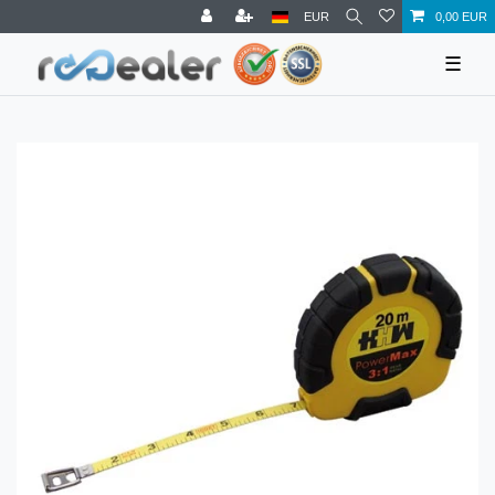
EUR
0,00 EUR
☰