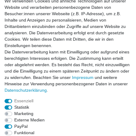
Wir verwenden Cookies und ähnliche Technologien auf unserer
Website und verarbeiten personenbezogene Daten von
Newsletter
Besucher:innen unserer Webseite (z.B. IP-Adresse), um z.B.
Inhalte und Anzeigen zu personalisieren, Medien von
Drittanbietern einzubinden oder Zugriffe auf unsere Website zu
Newsletter
E-MAIL **
analysieren. Die Datenverarbeitung erfolgt erst durch gesetzte
Honig
Cookies. Wir teilen diese Daten mit Dritten, die wir in den
Einstellungen benennen.
Hiermit bestätige ich, dass ich die
Daten­schutz­erklärung
gelesen habe. Meine
Die Datenverarbeitung kann mit Einwilligung oder aufgrund eines
Einwilligung kann ich jederzeit widerrufen.**
berechtigten Interesses erfolgen. Die Zustimmung kann erteilt
oder abgelehnt werden. Es besteht das Recht, nicht einzuwilligen
Abonnieren
und die Einwilligung zu einem späteren Zeitpunkt zu ändern oder
** Hierbei handelt es sich um ein Pflichtfeld.
zu widerrufen. Beachten Sie unser
Impressum
und weitere
Hinweise zur Verwendung personenbezogener Daten in unserer
Daten­schutz­erklärung
.
AUSGEZEICHNET
.org
Kundenbewertungen
Essenziell
Statistik
SEHR GUT
Marketing
4.91
/ 5.00
Externe Medien
68.357 Bewertungen
von hier, ebay.de,
PayPal
amazon.de
Funktional