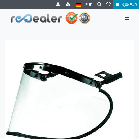
EUR
0,00 EUR
☰