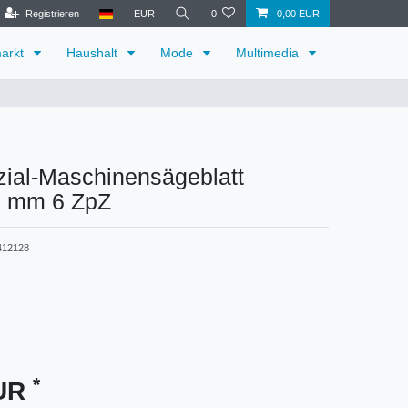
Registrieren
EUR
0
0,00 EUR
arkt
Haushalt
Mode
Multimedia
ial-Maschinensägeblatt
 mm 6 ZpZ
412128
*
EUR