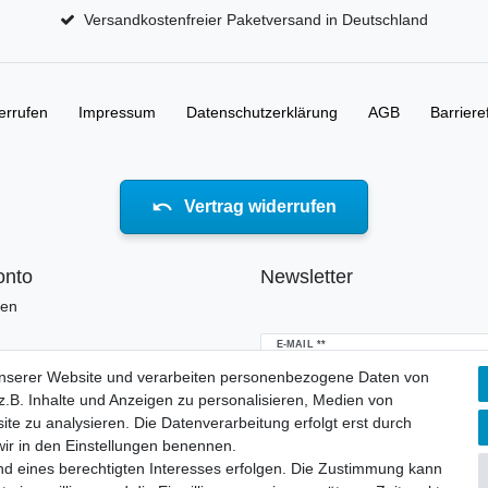
Versandkostenfreier Paketversand in Deutschland
errufen
Impressum
Daten­schutz­erklärung
AGB
Barriere
Vertrag widerrufen
onto
Newsletter
ren
Newsletter
E-MAIL **
Honig
unserer Website und verarbeiten personenbezogene Daten von
.B. Inhalte und Anzeigen zu personalisieren, Medien von
Hiermit bestätige ich, dass ich die
Daten
erklärung
gelesen habe. Meine Einwillig
ite zu analysieren. Die Datenverarbeitung erfolgt erst durch
jederzeit widerrufen.**
 wir in den Einstellungen benennen.
nd eines berechtigten Interesses erfolgen. Die Zustimmung kann