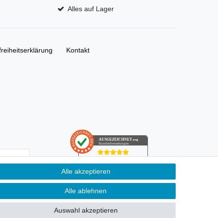
Alles auf Lager
freiheitserklärung
Kontakt
AUSGEZEICHNET
.org
Kundenbewertungen
SEHR GUT
Alle akzeptieren
4.91
/ 5.00
­schutz­
68.357 Bewertungen
von hier, ebay.de,
ung kann ich
Alle ablehnen
amazon.de
Hinweis zu den Bewertungen
Auswahl akzeptieren