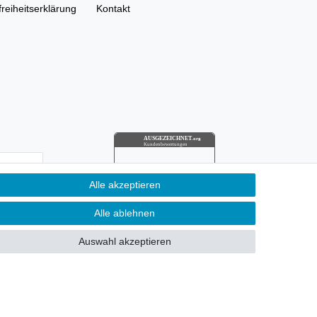
freiheitserklärung
Kontakt
AUSGEZEICHNET
.org
Kundenbewertungen
SEHR GUT
Alle akzeptieren
4.91
/ 5.00
­schutz­
68.357 Bewertungen
von hier, ebay.de,
ung kann ich
Alle ablehnen
amazon.de
Hinweis zu den Bewertungen
Auswahl akzeptieren
n Pflichtfeld.