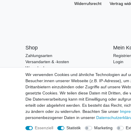
Widerrufs­recht
Vertrag wid
Shop
Mein K
Zahlungsarten
Registrie
Versandarten & -kosten
Login
Warenkorb
Zur Kasse
Wir verwenden Cookies und ähnliche Technologien auf 
Besucher:innen unserer Webseite (z.B. IP-Adresse), um z
Drittanbietern einzubinden oder Zugriffe auf unsere Webs
gesetzte Cookies. Wir teilen diese Daten mit Dritten, die
Die Datenverarbeitung kann mit Einwilligung oder aufgru
erteilt oder abgelehnt werden. Es besteht das Recht, nich
zu ändern oder zu widerrufen. Beachten Sie unser
Impr
personenbezogener Daten in unserer
Daten­schutz­erklä
Essenziell
Statistik
Marketing
Ex