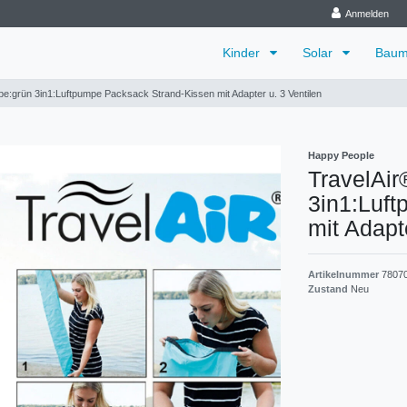
Anmelden
Kinder
Solar
Baum
e:grün 3in1:Luftpumpe Packsack Strand-Kissen mit Adapter u. 3 Ventilen
Happy People
TravelAir
3in1:Luf
mit Adapt
Artikelnummer
7807
Zustand
Neu