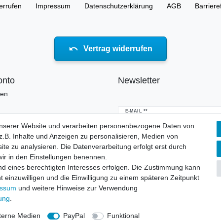
errufen
Impressum
Daten­schutz­erklärung
AGB
Barriere
Vertrag widerrufen
onto
Newsletter
ren
Newsletter
E-MAIL **
Honig
unserer Website und verarbeiten personenbezogene Daten von
.B. Inhalte und Anzeigen zu personalisieren, Medien von
Hiermit bestätige ich, dass ich die
Daten
erklärung
gelesen habe. Meine Einwillig
ite zu analysieren. Die Datenverarbeitung erfolgt erst durch
jederzeit widerrufen.**
 wir in den Einstellungen benennen.
nd eines berechtigten Interesses erfolgen. Die Zustimmung kann
Abonnieren
t einzuwilligen und die Einwilligung zu einem späteren Zeitpunkt
essum
und weitere Hinweise zur Verwendung
** Hierbei handelt es sich um ei
rung
.
terne Medien
PayPal
Funktional