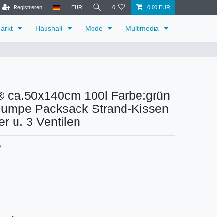
Registrieren
EUR
0
0,00 EUR
arkt
Haushalt
Mode
Multimedia
® ca.50x140cm 100l Farbe:grün
tpumpe Packsack Strand-Kissen
er u. 3 Ventilen
0