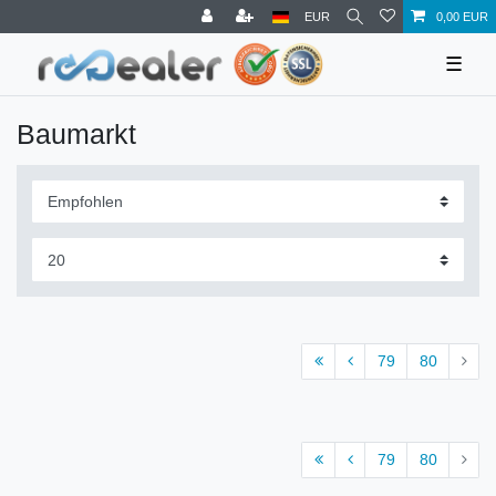
EUR
0,00 EUR
☰
Baumarkt
79
80
79
80