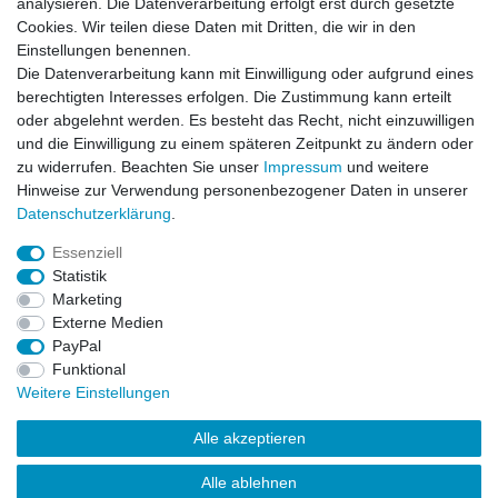
analysieren. Die Datenverarbeitung erfolgt erst durch gesetzte
Honig
Cookies. Wir teilen diese Daten mit Dritten, die wir in den
Einstellungen benennen.
Hiermit bestätige ich, dass ich die
Daten­schutz­erklärung
gelesen habe. Meine
Die Datenverarbeitung kann mit Einwilligung oder aufgrund eines
Einwilligung kann ich jederzeit widerrufen.**
berechtigten Interesses erfolgen. Die Zustimmung kann erteilt
oder abgelehnt werden. Es besteht das Recht, nicht einzuwilligen
Abonnieren
und die Einwilligung zu einem späteren Zeitpunkt zu ändern oder
** Hierbei handelt es sich um ein Pflichtfeld.
zu widerrufen. Beachten Sie unser
Impressum
und weitere
Hinweise zur Verwendung personenbezogener Daten in unserer
Daten­schutz­erklärung
.
AUSGEZEICHNET
.org
Kundenbewertungen
Essenziell
Statistik
SEHR GUT
Marketing
4.91
/ 5.00
Externe Medien
68.357 Bewertungen
von hier, ebay.de,
PayPal
amazon.de
Funktional
Hinweis zu den Bewertungen
Weitere Einstellungen
Alle akzeptieren
Alle ablehnen