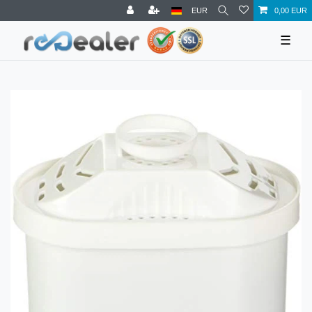
EUR
0,00 EUR
☰