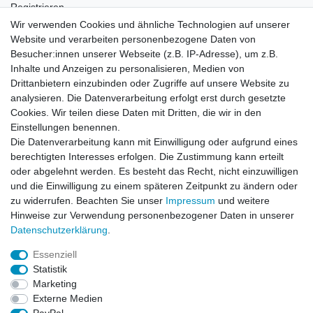
Registrieren
Login
Wir verwenden Cookies und ähnliche Technologien auf unserer
Website und verarbeiten personenbezogene Daten von
Newsletter
Besucher:innen unserer Webseite (z.B. IP-Adresse), um z.B.
Inhalte und Anzeigen zu personalisieren, Medien von
Drittanbietern einzubinden oder Zugriffe auf unsere Website zu
Newsletter
E-MAIL **
analysieren. Die Datenverarbeitung erfolgt erst durch gesetzte
Honig
Cookies. Wir teilen diese Daten mit Dritten, die wir in den
Einstellungen benennen.
Hiermit bestätige ich, dass ich die
Daten­schutz­erklärung
gelesen habe. Meine
Die Datenverarbeitung kann mit Einwilligung oder aufgrund eines
Einwilligung kann ich jederzeit widerrufen.**
berechtigten Interesses erfolgen. Die Zustimmung kann erteilt
oder abgelehnt werden. Es besteht das Recht, nicht einzuwilligen
Abonnieren
und die Einwilligung zu einem späteren Zeitpunkt zu ändern oder
** Hierbei handelt es sich um ein Pflichtfeld.
zu widerrufen. Beachten Sie unser
Impressum
und weitere
Hinweise zur Verwendung personenbezogener Daten in unserer
Daten­schutz­erklärung
.
AUSGEZEICHNET
.org
Kundenbewertungen
Essenziell
Statistik
SEHR GUT
Marketing
4.91
/ 5.00
Externe Medien
68.357 Bewertungen
von hier, ebay.de,