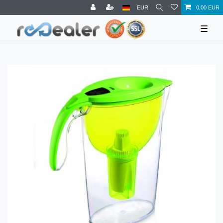
EUR
0,00 EUR
☰