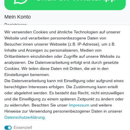
Mein Konto
Registrieren
Login
Wir verwenden Cookies und ähnliche Technologien auf unserer
Website und verarbeiten personenbezogene Daten von
Newsletter
Besucher:innen unserer Webseite (z.B. IP-Adresse), um z.B.
Inhalte und Anzeigen zu personalisieren, Medien von
Drittanbietern einzubinden oder Zugriffe auf unsere Website zu
Newsletter
E-MAIL **
analysieren. Die Datenverarbeitung erfolgt erst durch gesetzte
Honig
Cookies. Wir teilen diese Daten mit Dritten, die wir in den
Einstellungen benennen.
Hiermit bestätige ich, dass ich die
Daten­schutz­erklärung
gelesen habe. Meine
Die Datenverarbeitung kann mit Einwilligung oder aufgrund eines
Einwilligung kann ich jederzeit widerrufen.**
berechtigten Interesses erfolgen. Die Zustimmung kann erteilt
oder abgelehnt werden. Es besteht das Recht, nicht einzuwilligen
Abonnieren
und die Einwilligung zu einem späteren Zeitpunkt zu ändern oder
** Hierbei handelt es sich um ein Pflichtfeld.
zu widerrufen. Beachten Sie unser
Impressum
und weitere
Hinweise zur Verwendung personenbezogener Daten in unserer
Daten­schutz­erklärung
.
AUSGEZEICHNET
.org
Kundenbewertungen
Essenziell