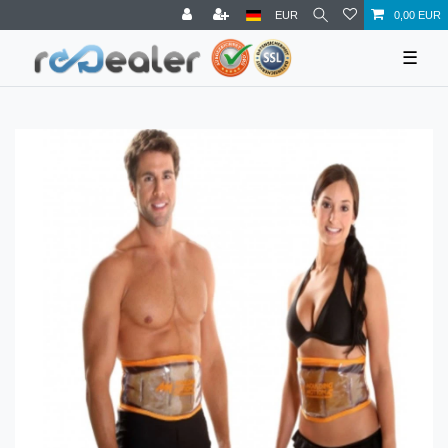
EUR
0,00 EUR
☰