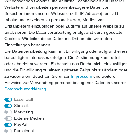
Wir verwenden Cookies und ähnliche Technologien auf unserer
Website und verarbeiten personenbezogene Daten von
Newsletter
Besucher:innen unserer Webseite (z.B. IP-Adresse), um z.B.
Inhalte und Anzeigen zu personalisieren, Medien von
Drittanbietern einzubinden oder Zugriffe auf unsere Website zu
Newsletter
E-MAIL **
analysieren. Die Datenverarbeitung erfolgt erst durch gesetzte
Honig
Cookies. Wir teilen diese Daten mit Dritten, die wir in den
Einstellungen benennen.
Hiermit bestätige ich, dass ich die
Daten­schutz­erklärung
gelesen habe. Meine
Die Datenverarbeitung kann mit Einwilligung oder aufgrund eines
Einwilligung kann ich jederzeit widerrufen.**
berechtigten Interesses erfolgen. Die Zustimmung kann erteilt
oder abgelehnt werden. Es besteht das Recht, nicht einzuwilligen
Abonnieren
und die Einwilligung zu einem späteren Zeitpunkt zu ändern oder
** Hierbei handelt es sich um ein Pflichtfeld.
zu widerrufen. Beachten Sie unser
Impressum
und weitere
Hinweise zur Verwendung personenbezogener Daten in unserer
Daten­schutz­erklärung
.
AUSGEZEICHNET
.org
Kundenbewertungen
Essenziell
Statistik
SEHR GUT
Marketing
4.91
/ 5.00
Externe Medien
68.357 Bewertungen
von hier, ebay.de,
PayPal
amazon.de
Funktional