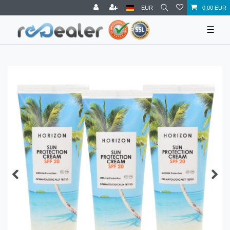
EUR
0,00 EUR
☰