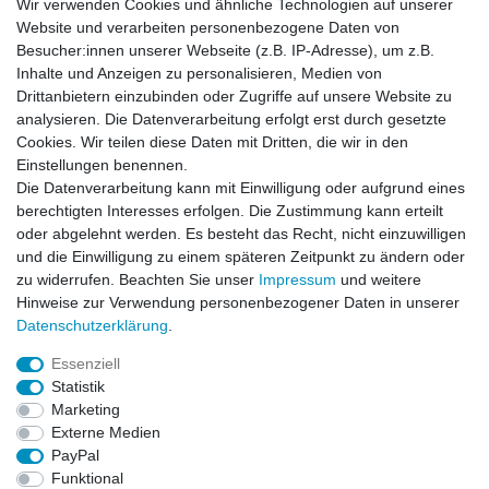
Wir verwenden Cookies und ähnliche Technologien auf unserer
Website und verarbeiten personenbezogene Daten von
Newsletter
Besucher:innen unserer Webseite (z.B. IP-Adresse), um z.B.
Inhalte und Anzeigen zu personalisieren, Medien von
Drittanbietern einzubinden oder Zugriffe auf unsere Website zu
Newsletter
E-MAIL **
analysieren. Die Datenverarbeitung erfolgt erst durch gesetzte
Honig
Cookies. Wir teilen diese Daten mit Dritten, die wir in den
Einstellungen benennen.
Hiermit bestätige ich, dass ich die
Daten­schutz­erklärung
gelesen habe. Meine
Die Datenverarbeitung kann mit Einwilligung oder aufgrund eines
Einwilligung kann ich jederzeit widerrufen.**
berechtigten Interesses erfolgen. Die Zustimmung kann erteilt
oder abgelehnt werden. Es besteht das Recht, nicht einzuwilligen
Abonnieren
und die Einwilligung zu einem späteren Zeitpunkt zu ändern oder
** Hierbei handelt es sich um ein Pflichtfeld.
zu widerrufen. Beachten Sie unser
Impressum
und weitere
Hinweise zur Verwendung personenbezogener Daten in unserer
Daten­schutz­erklärung
.
AUSGEZEICHNET
.org
Kundenbewertungen
Essenziell
Statistik
SEHR GUT
Marketing
4.91
/ 5.00
Externe Medien
68.357 Bewertungen
von hier, ebay.de,
PayPal
amazon.de
Funktional