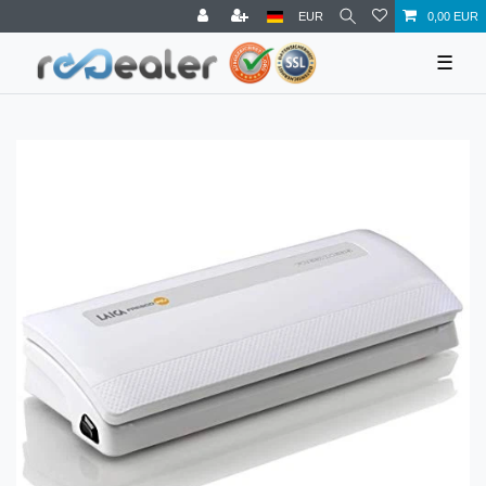
EUR
0,00 EUR
☰