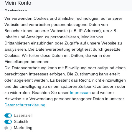
Mein Konto
Registrieren
Login
Wir verwenden Cookies und ähnliche Technologien auf unserer
Website und verarbeiten personenbezogene Daten von
Newsletter
Besucher:innen unserer Webseite (z.B. IP-Adresse), um z.B.
Inhalte und Anzeigen zu personalisieren, Medien von
Drittanbietern einzubinden oder Zugriffe auf unsere Website zu
Newsletter
E-MAIL **
analysieren. Die Datenverarbeitung erfolgt erst durch gesetzte
Honig
Cookies. Wir teilen diese Daten mit Dritten, die wir in den
Einstellungen benennen.
Hiermit bestätige ich, dass ich die
Daten­schutz­erklärung
gelesen habe. Meine
Die Datenverarbeitung kann mit Einwilligung oder aufgrund eines
Einwilligung kann ich jederzeit widerrufen.**
berechtigten Interesses erfolgen. Die Zustimmung kann erteilt
oder abgelehnt werden. Es besteht das Recht, nicht einzuwilligen
Abonnieren
und die Einwilligung zu einem späteren Zeitpunkt zu ändern oder
** Hierbei handelt es sich um ein Pflichtfeld.
zu widerrufen. Beachten Sie unser
Impressum
und weitere
Hinweise zur Verwendung personenbezogener Daten in unserer
Daten­schutz­erklärung
.
AUSGEZEICHNET
.org
Kundenbewertungen
Essenziell
Statistik
SEHR GUT
Marketing
4.91
/ 5.00