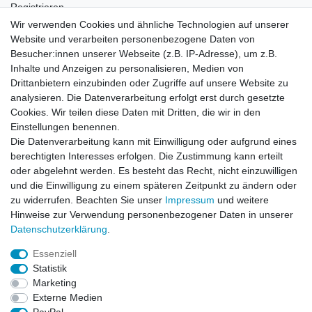
Registrieren
Login
Wir verwenden Cookies und ähnliche Technologien auf unserer
Website und verarbeiten personenbezogene Daten von
Newsletter
Besucher:innen unserer Webseite (z.B. IP-Adresse), um z.B.
Inhalte und Anzeigen zu personalisieren, Medien von
Drittanbietern einzubinden oder Zugriffe auf unsere Website zu
Newsletter
E-MAIL **
analysieren. Die Datenverarbeitung erfolgt erst durch gesetzte
Honig
Cookies. Wir teilen diese Daten mit Dritten, die wir in den
Einstellungen benennen.
Hiermit bestätige ich, dass ich die
Daten­schutz­erklärung
gelesen habe. Meine
Die Datenverarbeitung kann mit Einwilligung oder aufgrund eines
Einwilligung kann ich jederzeit widerrufen.**
berechtigten Interesses erfolgen. Die Zustimmung kann erteilt
oder abgelehnt werden. Es besteht das Recht, nicht einzuwilligen
Abonnieren
und die Einwilligung zu einem späteren Zeitpunkt zu ändern oder
** Hierbei handelt es sich um ein Pflichtfeld.
zu widerrufen. Beachten Sie unser
Impressum
und weitere
Hinweise zur Verwendung personenbezogener Daten in unserer
Daten­schutz­erklärung
.
AUSGEZEICHNET
.org
Kundenbewertungen
Essenziell
Statistik
SEHR GUT
Marketing
4.91
/ 5.00
Externe Medien
68.357 Bewertungen
von hier, ebay.de,