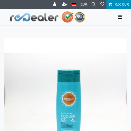
EUR
0,00 EUR
☰