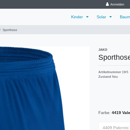
Anmelden
Kinder
Solar
Baum
Sporthose
JAKO
Sporthos
Artikelnummer
19r5
Zustand
Neu
Farbe:
4419 Vale
4409 Palermo 