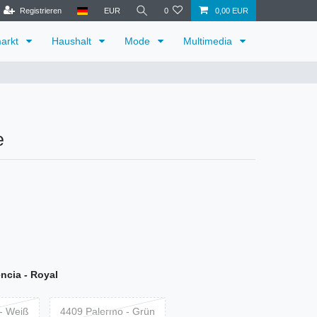
Registrieren
EUR
0
0,00 EUR
arkt
Haushalt
Mode
Multimedia
e
ncia - Royal
- Weiß
4409 Palermo - Grün