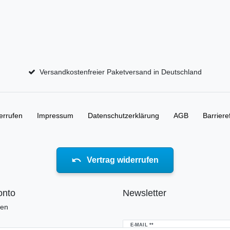
Versandkostenfreier Paketversand in Deutschland
errufen
Impressum
Daten­schutz­erklärung
AGB
Barriere
Vertrag widerrufen
onto
Newsletter
ren
Newsletter
E-MAIL **