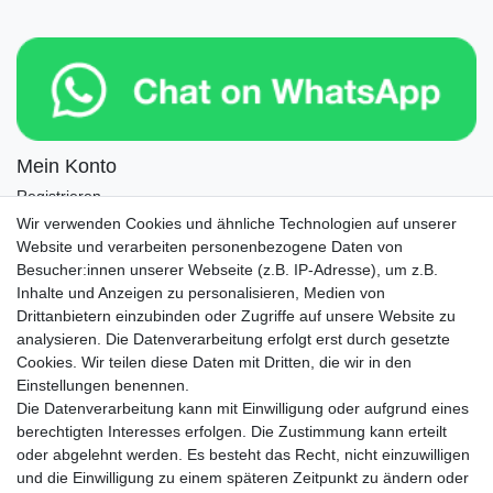
Mein Konto
Registrieren
Login
Wir verwenden Cookies und ähnliche Technologien auf unserer
Website und verarbeiten personenbezogene Daten von
Newsletter
Besucher:innen unserer Webseite (z.B. IP-Adresse), um z.B.
Inhalte und Anzeigen zu personalisieren, Medien von
Drittanbietern einzubinden oder Zugriffe auf unsere Website zu
Newsletter
E-MAIL **
analysieren. Die Datenverarbeitung erfolgt erst durch gesetzte
Honig
Cookies. Wir teilen diese Daten mit Dritten, die wir in den
Einstellungen benennen.
Hiermit bestätige ich, dass ich die
Daten­schutz­erklärung
gelesen habe. Meine
Die Datenverarbeitung kann mit Einwilligung oder aufgrund eines
Einwilligung kann ich jederzeit widerrufen.**
berechtigten Interesses erfolgen. Die Zustimmung kann erteilt
oder abgelehnt werden. Es besteht das Recht, nicht einzuwilligen
Abonnieren
und die Einwilligung zu einem späteren Zeitpunkt zu ändern oder