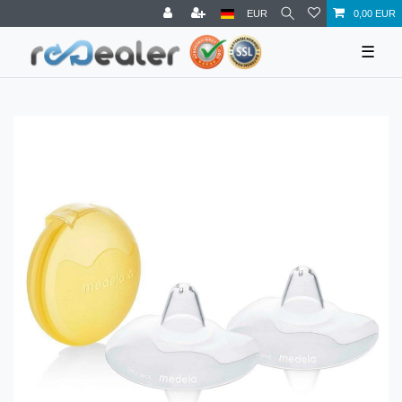
EUR
0,00 EUR
☰