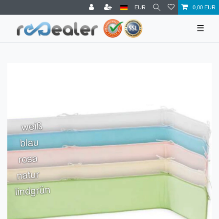
EUR
0,00 EUR
☰