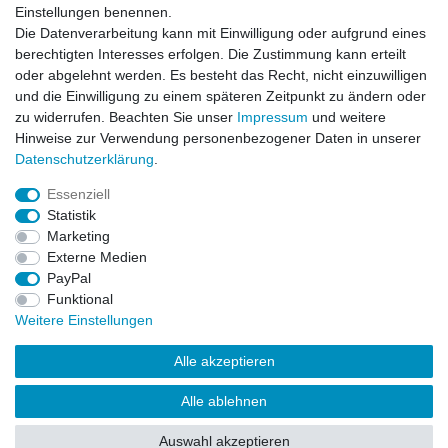
Einstellungen benennen.
Hiermit bestätige ich, dass ich die
Daten­schutz­erklärung
gelesen habe. Meine
Die Datenverarbeitung kann mit Einwilligung oder aufgrund eines
Einwilligung kann ich jederzeit widerrufen.**
berechtigten Interesses erfolgen. Die Zustimmung kann erteilt
oder abgelehnt werden. Es besteht das Recht, nicht einzuwilligen
Abonnieren
und die Einwilligung zu einem späteren Zeitpunkt zu ändern oder
** Hierbei handelt es sich um ein Pflichtfeld.
zu widerrufen. Beachten Sie unser
Impressum
und weitere
Hinweise zur Verwendung personenbezogener Daten in unserer
Daten­schutz­erklärung
.
AUSGEZEICHNET
.org
Kundenbewertungen
Essenziell
Statistik
SEHR GUT
Marketing
4.91
/ 5.00
Externe Medien
68.357 Bewertungen
von hier, ebay.de,
PayPal
amazon.de
Funktional
Hinweis zu den Bewertungen
Weitere Einstellungen
Alle akzeptieren
Alle ablehnen
© Copyright 2026 | Alle Rechte vorbehalten.
Auswahl akzeptieren