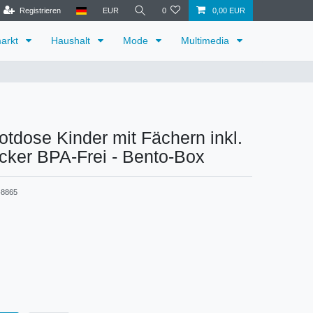
Registrieren
EUR
0
0,00 EUR
arkt
Haushalt
Mode
Multimedia
otdose Kinder mit Fächern inkl.
cker BPA-Frei - Bento-Box
8865