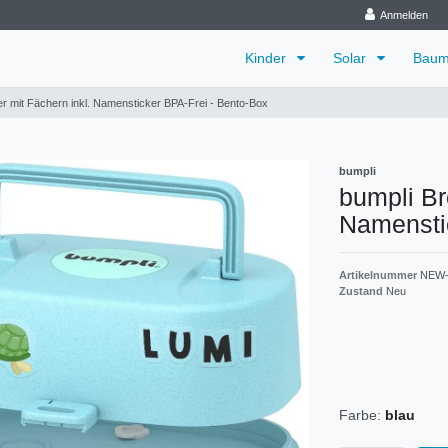
Anmelden
Kinder
Solar
Baum
er mit Fächern inkl. Namensticker BPA-Frei - Bento-Box
bumpli
bumpli Br
Namensti
Artikelnummer
NEW-
Zustand
Neu
Farbe:
blau