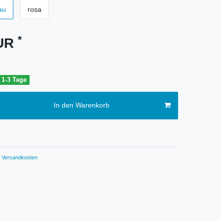
au
rosa
*
EUR
t 1-3 Tage
In den Warenkorb
Versandkosten