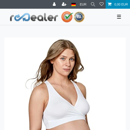
EUR
0,00 EUR
☰