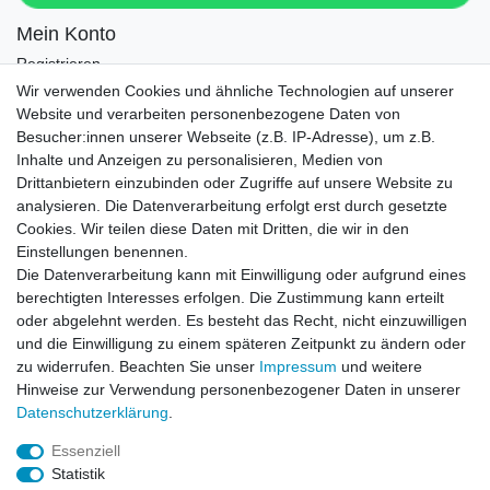
Mein Konto
Registrieren
Login
Wir verwenden Cookies und ähnliche Technologien auf unserer
Website und verarbeiten personenbezogene Daten von
Newsletter
Besucher:innen unserer Webseite (z.B. IP-Adresse), um z.B.
Inhalte und Anzeigen zu personalisieren, Medien von
Drittanbietern einzubinden oder Zugriffe auf unsere Website zu
Newsletter
E-MAIL **
analysieren. Die Datenverarbeitung erfolgt erst durch gesetzte
Honig
Cookies. Wir teilen diese Daten mit Dritten, die wir in den
Einstellungen benennen.
Hiermit bestätige ich, dass ich die
Daten­schutz­erklärung
gelesen habe. Meine
Die Datenverarbeitung kann mit Einwilligung oder aufgrund eines
Einwilligung kann ich jederzeit widerrufen.**
berechtigten Interesses erfolgen. Die Zustimmung kann erteilt
oder abgelehnt werden. Es besteht das Recht, nicht einzuwilligen
Abonnieren
und die Einwilligung zu einem späteren Zeitpunkt zu ändern oder
** Hierbei handelt es sich um ein Pflichtfeld.
zu widerrufen. Beachten Sie unser
Impressum
und weitere
Hinweise zur Verwendung personenbezogener Daten in unserer
Daten­schutz­erklärung
.
AUSGEZEICHNET
.org
Kundenbewertungen
Essenziell
Statistik
SEHR GUT