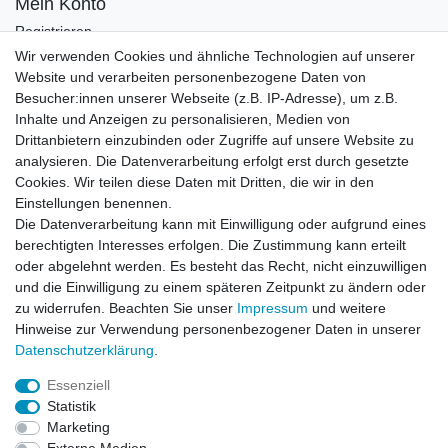
Mein Konto
Registrieren
Login
Wir verwenden Cookies und ähnliche Technologien auf unserer
Website und verarbeiten personenbezogene Daten von
Newsletter
Besucher:innen unserer Webseite (z.B. IP-Adresse), um z.B.
Inhalte und Anzeigen zu personalisieren, Medien von
Drittanbietern einzubinden oder Zugriffe auf unsere Website zu
Newsletter
E-MAIL **
analysieren. Die Datenverarbeitung erfolgt erst durch gesetzte
Honig
Cookies. Wir teilen diese Daten mit Dritten, die wir in den
Einstellungen benennen.
Hiermit bestätige ich, dass ich die
Daten­schutz­erklärung
gelesen habe. Meine
Die Datenverarbeitung kann mit Einwilligung oder aufgrund eines
Einwilligung kann ich jederzeit widerrufen.**
berechtigten Interesses erfolgen. Die Zustimmung kann erteilt
oder abgelehnt werden. Es besteht das Recht, nicht einzuwilligen
Abonnieren
und die Einwilligung zu einem späteren Zeitpunkt zu ändern oder
** Hierbei handelt es sich um ein Pflichtfeld.
zu widerrufen. Beachten Sie unser
Impressum
und weitere
Hinweise zur Verwendung personenbezogener Daten in unserer
Daten­schutz­erklärung
.
AUSGEZEICHNET
.org
Kundenbewertungen
Essenziell
Statistik
SEHR GUT
Marketing
4.91
/ 5.00