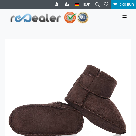
EUR
0,00 EUR
☰