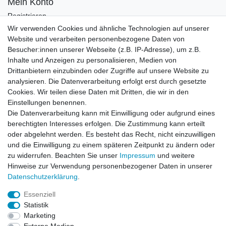
Mein Konto
Registrieren
Login
Wir verwenden Cookies und ähnliche Technologien auf unserer
Website und verarbeiten personenbezogene Daten von
Newsletter
Besucher:innen unserer Webseite (z.B. IP-Adresse), um z.B.
Inhalte und Anzeigen zu personalisieren, Medien von
Drittanbietern einzubinden oder Zugriffe auf unsere Website zu
Newsletter
E-MAIL **
analysieren. Die Datenverarbeitung erfolgt erst durch gesetzte
Honig
Cookies. Wir teilen diese Daten mit Dritten, die wir in den
Einstellungen benennen.
Hiermit bestätige ich, dass ich die
Daten­schutz­erklärung
gelesen habe. Meine
Die Datenverarbeitung kann mit Einwilligung oder aufgrund eines
Einwilligung kann ich jederzeit widerrufen.**
berechtigten Interesses erfolgen. Die Zustimmung kann erteilt
oder abgelehnt werden. Es besteht das Recht, nicht einzuwilligen
Abonnieren
und die Einwilligung zu einem späteren Zeitpunkt zu ändern oder
** Hierbei handelt es sich um ein Pflichtfeld.
zu widerrufen. Beachten Sie unser
Impressum
und weitere
Hinweise zur Verwendung personenbezogener Daten in unserer
Daten­schutz­erklärung
.
AUSGEZEICHNET
.org
Kundenbewertungen
Essenziell
Statistik
SEHR GUT
Marketing
4.91
/ 5.00