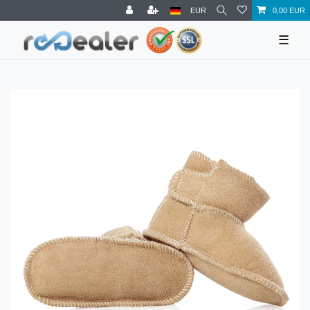
EUR
0,00 EUR
☰