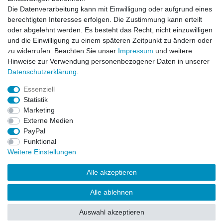
Hiermit bestätige ich, dass ich die
Daten­schutz­erklärung
gelesen habe. Meine
Die Datenverarbeitung kann mit Einwilligung oder aufgrund eines
Einwilligung kann ich jederzeit widerrufen.**
berechtigten Interesses erfolgen. Die Zustimmung kann erteilt
oder abgelehnt werden. Es besteht das Recht, nicht einzuwilligen
Abonnieren
und die Einwilligung zu einem späteren Zeitpunkt zu ändern oder
** Hierbei handelt es sich um ein Pflichtfeld.
zu widerrufen. Beachten Sie unser
Impressum
und weitere
Hinweise zur Verwendung personenbezogener Daten in unserer
Daten­schutz­erklärung
.
AUSGEZEICHNET
.org
Kundenbewertungen
Essenziell
Statistik
SEHR GUT
Marketing
4.91
/ 5.00
Externe Medien
68.357 Bewertungen
von hier, ebay.de,
PayPal
amazon.de
Funktional
Hinweis zu den Bewertungen
Weitere Einstellungen
Alle akzeptieren
Alle ablehnen
© Copyright 2026 | Alle Rechte vorbehalten.
Auswahl akzeptieren