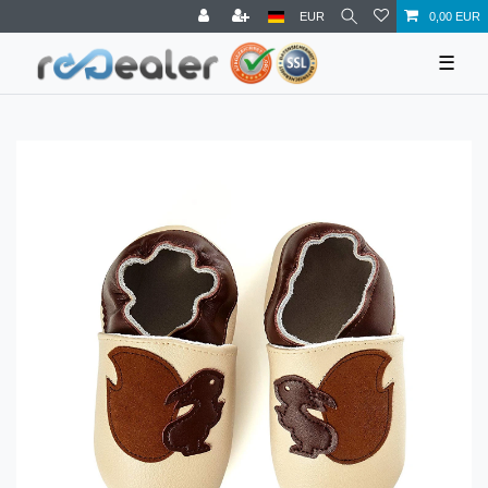
EUR
0,00 EUR
☰