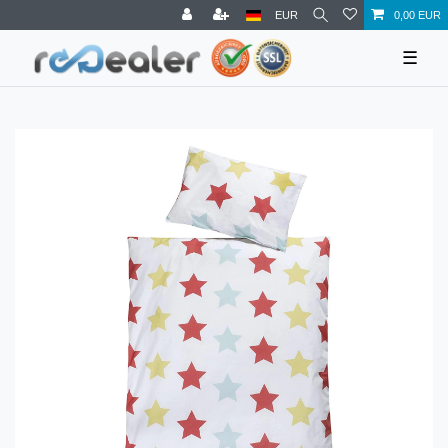
EUR
0,00 EUR
☰