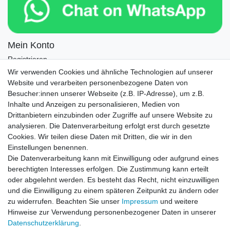
Mein Konto
Registrieren
Login
Wir verwenden Cookies und ähnliche Technologien auf unserer
Website und verarbeiten personenbezogene Daten von
Newsletter
Besucher:innen unserer Webseite (z.B. IP-Adresse), um z.B.
Inhalte und Anzeigen zu personalisieren, Medien von
Drittanbietern einzubinden oder Zugriffe auf unsere Website zu
Newsletter
E-MAIL **
analysieren. Die Datenverarbeitung erfolgt erst durch gesetzte
Honig
Cookies. Wir teilen diese Daten mit Dritten, die wir in den
Einstellungen benennen.
Hiermit bestätige ich, dass ich die
Daten­schutz­erklärung
gelesen habe. Meine
Die Datenverarbeitung kann mit Einwilligung oder aufgrund eines
Einwilligung kann ich jederzeit widerrufen.**
berechtigten Interesses erfolgen. Die Zustimmung kann erteilt
oder abgelehnt werden. Es besteht das Recht, nicht einzuwilligen
Abonnieren
und die Einwilligung zu einem späteren Zeitpunkt zu ändern oder
** Hierbei handelt es sich um ein Pflichtfeld.
zu widerrufen. Beachten Sie unser
Impressum
und weitere
Hinweise zur Verwendung personenbezogener Daten in unserer
Daten­schutz­erklärung
.