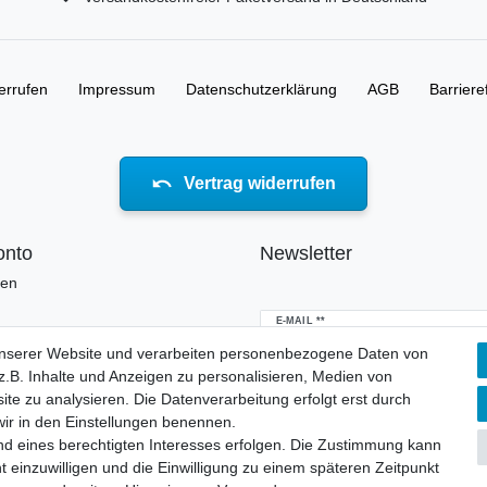
errufen
Impressum
Daten­schutz­erklärung
AGB
Barriere
Vertrag widerrufen
onto
Newsletter
ren
Newsletter
E-MAIL **
Honig
unserer Website und verarbeiten personenbezogene Daten von
.B. Inhalte und Anzeigen zu personalisieren, Medien von
Hiermit bestätige ich, dass ich die
Daten
erklärung
gelesen habe. Meine Einwillig
ite zu analysieren. Die Datenverarbeitung erfolgt erst durch
jederzeit widerrufen.**
 wir in den Einstellungen benennen.
nd eines berechtigten Interesses erfolgen. Die Zustimmung kann
Abonnieren
t einzuwilligen und die Einwilligung zu einem späteren Zeitpunkt