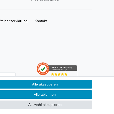
freiheitserklärung
Kontakt
AUSGEZEICHNET
.org
Kundenbewertungen
SEHR GUT
Alle akzeptieren
4.91
/ 5.00
­schutz­
68.357 Bewertungen
von hier, ebay.de,
ung kann ich
Alle ablehnen
amazon.de
Hinweis zu den Bewertungen
Auswahl akzeptieren