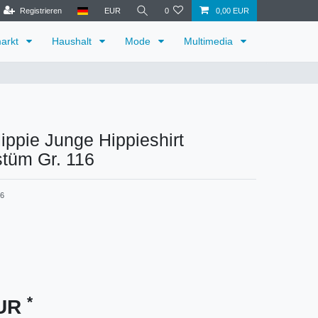
Registrieren
EUR
0
0,00 EUR
arkt
Haushalt
Mode
Multimedia
ppie Junge Hippieshirt
tüm Gr. 116
6
*
EUR